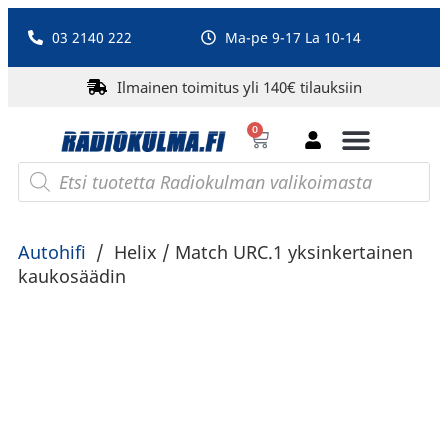
03 2140 222
Ma-pe 9-17 La 10-14
Ilmainen toimitus yli 140€ tilauksiin
0
Bluetooth-kaiuttimet
PA-laitteet ja karaoke
Roberts Radio
Autohifi
/
Helix / Match URC.1 yksinkertainen
kaukosäädin