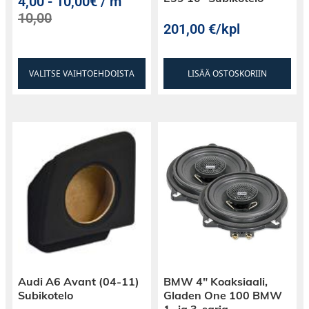
4,00
-
10,00€ / m
10,00
201,00
€
/kpl
VALITSE VAIHTOEHDOISTA
LISÄÄ OSTOSKORIIN
Audi A6 Avant (04-11)
BMW 4″ Koaksiaali,
Subikotelo
Gladen One 100 BMW
1- ja 3-sarja