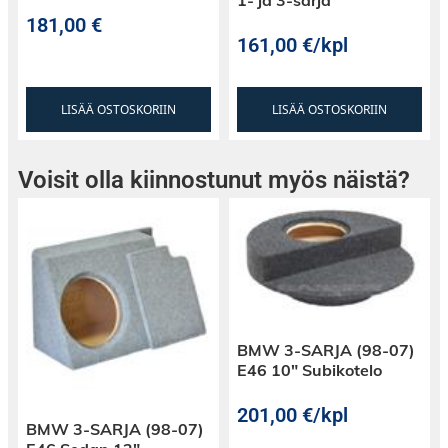
181,00
€
161,00
€
/kpl
LISÄÄ OSTOSKORIIN
LISÄÄ OSTOSKORIIN
Voisit olla kiinnostunut myös näistä?
BMW 3-SARJA (98-07)
E46 10″ Subikotelo
201,00
€
/kpl
BMW 3-SARJA (98-07)