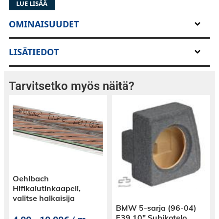
LUE LISÄÄ
OMINAISUUDET
LISÄTIEDOT
Tarvitsetko myös näitä?
Oehlbach
Hifikaiutinkaapeli,
valitse halkaisija
BMW 5-sarja (96-04)
E39 10″ Subikotelo