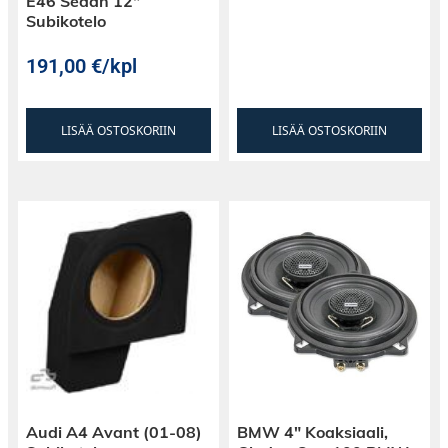
E46 Sedan 12″
Subikotelo
191,00
€
/kpl
LISÄÄ OSTOSKORIIN
LISÄÄ OSTOSKORIIN
Audi A4 Avant (01-08)
BMW 4″ Koaksiaali,