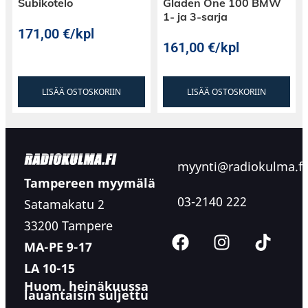
Subikotelo
Gladen One 100 BMW
1- ja 3-sarja
171,00
€
/kpl
161,00
€
/kpl
LISÄÄ OSTOSKORIIN
LISÄÄ OSTOSKORIIN
myynti@radiokulma.fi
Tampereen myymälä
03-2140 222
Satamakatu 2
33200 Tampere
MA-PE 9-17
LA 10-15
Huom. heinäkuussa
lauantaisin suljettu