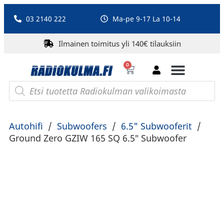
03 2140 222
Ma-pe 9-17 La 10-14
Ilmainen toimitus yli 140€ tilauksiin
0
Bluetooth-kaiuttimet
PA-laitteet ja karaoke
Roberts Radio
Autohifi
/
Subwoofers
/
6.5" Subwooferit
/
Ground Zero GZIW 165 SQ 6.5″ Subwoofer