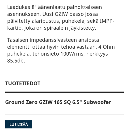
Laadukas 8″ äänenlaatu painoitteiseen
asennukseen. Uusi GZIW basso jossa
päivitetty alaripustus, puhekela, sekä IMPP-
kartio, joka on spiraalein jäykistetty.
Tasaisen impedanssivasteen ansiosta
elementti ottaa hyvin tehoa vastaan. 4 Ohm
puhekela, tehonsieto 100Wrms, herkkyys
85.5db.
TUOTETIEDOT
Ground Zero GZIW 165 SQ 6.5″ Subwoofer
LUE LISÄÄ