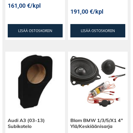
heikot kohdat kaivetaan pois ennen tuotantoa.
161,00
€
/kpl
Näin saadaan aikaan erittäin suorituskykyinen
191,00
€
/kpl
elementti.
LISÄÄ OSTOSKORIIN
LISÄÄ OSTOSKORIIN
Tasaisen impedanssivasteen ansiosta elementti
ottaa hyvin tehoa vastaan. Huolella suunnitellun
puhekelan ja sen jäähdytyksen ansiosta
tehonkestoa löytyy erinomaisesti. Pitkä liikerata
mahdollistaa reilut äänenpainevarat
matalammillakin taajuuksilla.
Audi A3 (03-13)
Blam BMW 1/3/5/X1 4″
Subikotelo
Ylä/Keskiäänisarja