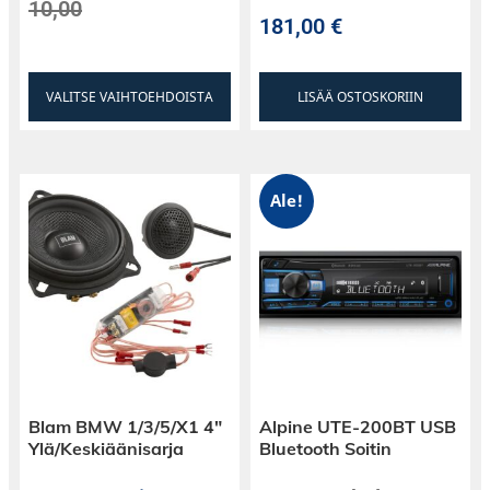
10,00
181,00
€
VALITSE VAIHTOEHDOISTA
LISÄÄ OSTOSKORIIN
Ale!
Blam BMW 1/3/5/X1 4″
Alpine UTE-200BT USB
Ylä/Keskiäänisarja
Bluetooth Soitin