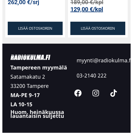
262,00
€
/srj
189,00
€
/kpl
129,00
€
/kpl
LISÄÄ OSTOSKORIIN
LISÄÄ OSTOSKORIIN
myynti@radiokulma.fi
Tampereen myymälä
03-2140 222
Satamakatu 2
33200 Tampere
MA-PE 9-17
LA 10-15
Huom. heinäkuussa
lauantaisin suljettu