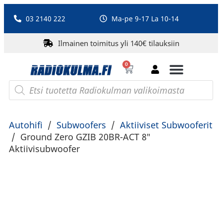
03 2140 222
Ma-pe 9-17 La 10-14
Ilmainen toimitus yli 140€ tilauksiin
0
Bluetooth-kaiuttimet
PA-laitteet ja karaoke
Roberts Radio
Autohifi
/
Subwoofers
/
Aktiiviset Subwooferit
/
Ground Zero GZIB 20BR-ACT 8″
Aktiivisubwoofer