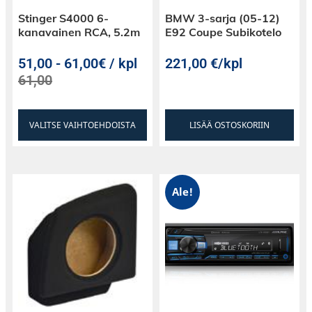
elementti.
Stinger S4000 6-
BMW 3-sarja (05-12)
kanavainen RCA, 5.2m
E92 Coupe Subikotelo
Tasaisen impedanssivasteen ansiosta elementti
ottaa hyvin tehoa vastaan. Huolella suunnitellun
51,00
-
61,00€ / kpl
221,00
€
/kpl
puhekelan ja sen jäähdytyksen ansiosta
61,00
tehonkestoa löytyy erinomaisesti. Pitkä liikerata
mahdollistaa reilut äänenpainevarat
matalammillakin taajuuksilla.
VALITSE VAIHTOEHDOISTA
LISÄÄ OSTOSKORIIN
Ale!