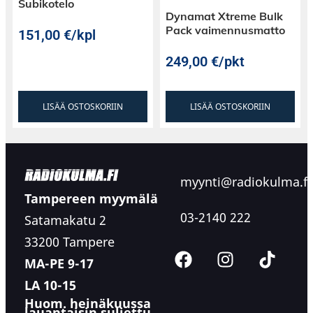
Subikotelo
Dynamat Xtreme Bulk
Pack vaimennusmatto
151,00
€
/kpl
249,00
€
/pkt
LISÄÄ OSTOSKORIIN
LISÄÄ OSTOSKORIIN
myynti@radiokulma.fi
Tampereen myymälä
03-2140 222
Satamakatu 2
33200 Tampere
MA-PE 9-17
LA 10-15
Huom. heinäkuussa
lauantaisin suljettu