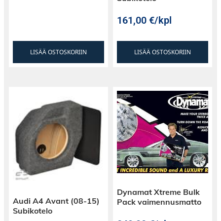
SPL: 88 dB
Taajuusvaste: 100 - 20000 Hz
161,00
€
/kpl
LISÄÄ OSTOSKORIIN
LISÄÄ OSTOSKORIIN
Dynamat Xtreme Bulk
Audi A4 Avant (08-15)
Pack vaimennusmatto
Subikotelo