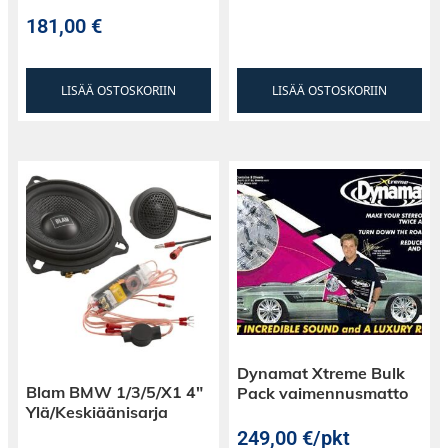
181,00
€
LISÄÄ OSTOSKORIIN
LISÄÄ OSTOSKORIIN
Dynamat Xtreme Bulk
Blam BMW 1/3/5/X1 4″
Pack vaimennusmatto
Ylä/Keskiäänisarja
249,00
€
/pkt