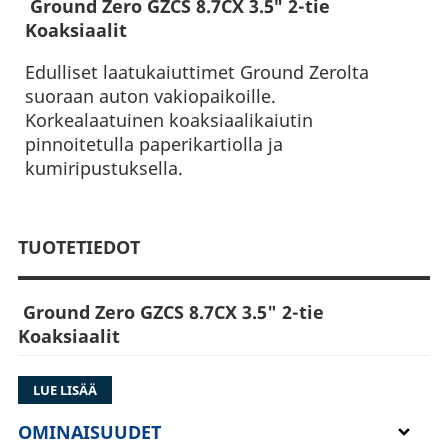
Ground Zero GZCS 8.7CX 3.5″ 2-tie
Koaksiaalit
Edulliset laatukaiuttimet Ground Zerolta
suoraan auton vakiopaikoille.
Korkealaatuinen koaksiaalikaiutin
pinnoitetulla paperikartiolla ja
kumiripustuksella.
TUOTETIEDOT
Ground Zero GZCS 8.7CX 3.5" 2-tie
Koaksiaalit
LUE LISÄÄ
Tyyppi: 2-suuntainen koaksiaali
OMINAISUUDET