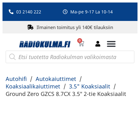
03 2140 222
Ma-pe 9-17 La 10-14
Ilmainen toimitus yli 140€ tilauksiin
0
Bluetooth-kaiuttimet
PA-laitteet ja karaoke
Roberts Radio
Autohifi
/
Autokaiuttimet
/
Koaksiaalikaiuttimet
/
3.5" Koaksiaalit
/
Ground Zero GZCS 8.7CX 3.5″ 2-tie Koaksiaalit