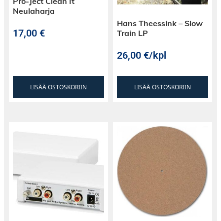
Pro-Ject Clean It
Neulaharja
Hans Theessink – Slow
17,00
€
Train LP
26,00
€
/kpl
LISÄÄ OSTOSKORIIN
LISÄÄ OSTOSKORIIN