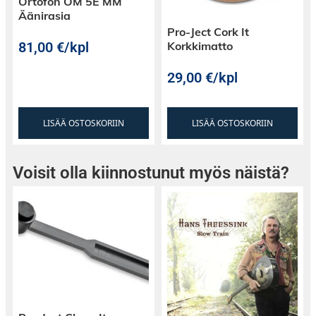
Ortofon OM 5E MM
Äänirasia
Pro-Ject Cork It
81,00
€
/kpl
Korkkimatto
29,00
€
/kpl
LISÄÄ OSTOSKORIIN
LISÄÄ OSTOSKORIIN
Voisit olla kiinnostunut myös näistä?