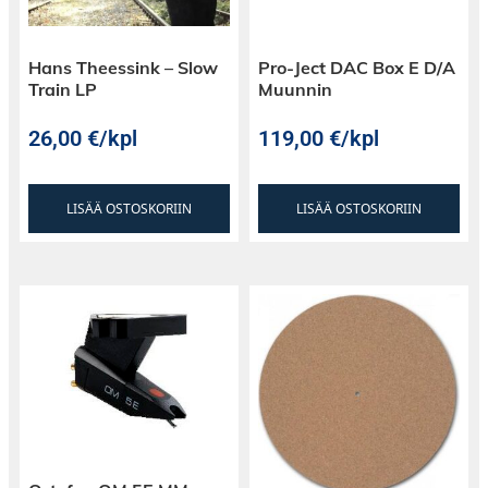
Hans Theessink – Slow
Pro-Ject DAC Box E D/A
Train LP
Muunnin
26,00
€
/kpl
119,00
€
/kpl
LISÄÄ OSTOSKORIIN
LISÄÄ OSTOSKORIIN