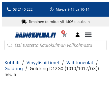
03 2140 222
Ma-pe 9-17 La 10-14
Ilmainen toimitus yli 140€ tilauksiin
0
Bluetooth-kaiuttimet
PA-laitteet ja karaoke
Roberts Radio
Kotihifi
/
Vinyylisoittimet
/
Vaihtoneulat
/
Goldring
/
Goldring D12GX (1010/1012/GX))
neula