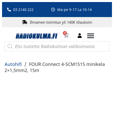
03 2140 222
Ma-pe 9-17 La 10-14
Ilmainen toimitus yli 140€ tilauksiin
0
Bluetooth-kaiuttimet
PA-laitteet ja karaoke
Roberts Radio
Autohifi
/
FOUR Connect 4-SCM1515 minikela
2×1,5mm2, 15m