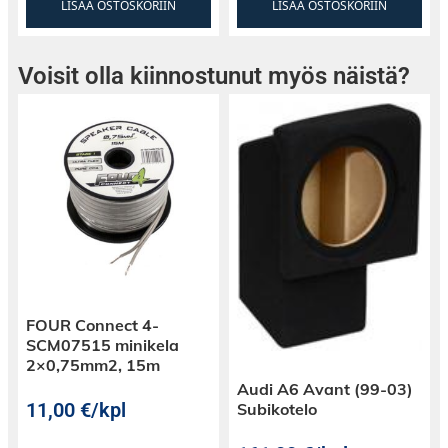
LISÄÄ OSTOSKORIIN
LISÄÄ OSTOSKORIIN
Voisit olla kiinnostunut myös näistä?
FOUR Connect 4-
SCM07515 minikela
2×0,75mm2, 15m
Audi A6 Avant (99-03)
11,00
€
/kpl
Subikotelo