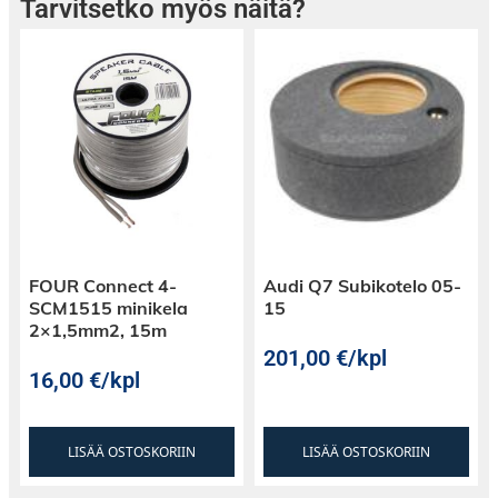
Tarvitsetko myös näitä?
FOUR Connect 4-
Audi Q7 Subikotelo 05-
SCM1515 minikela
15
2×1,5mm2, 15m
201,00
€
/kpl
16,00
€
/kpl
LISÄÄ OSTOSKORIIN
LISÄÄ OSTOSKORIIN