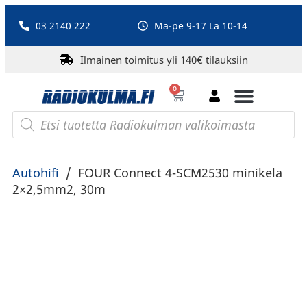
03 2140 222
Ma-pe 9-17 La 10-14
Ilmainen toimitus yli 140€ tilauksiin
0
Bluetooth-kaiuttimet
PA-laitteet ja karaoke
Roberts Radio
Autohifi
/
FOUR Connect 4-SCM2530 minikela
2×2,5mm2, 30m