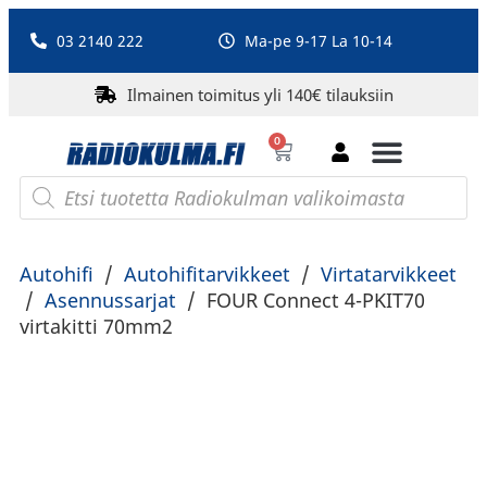
03 2140 222
Ma-pe 9-17 La 10-14
Ilmainen toimitus yli 140€ tilauksiin
0
Bluetooth-kaiuttimet
PA-laitteet ja karaoke
Roberts Radio
Autohifi
/
Autohifitarvikkeet
/
Virtatarvikkeet
/
Asennussarjat
/
FOUR Connect 4-PKIT70
virtakitti 70mm2