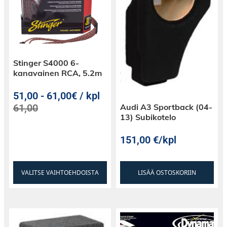
Stinger S4000 6-
kanavainen RCA, 5.2m
51,00
-
61,00€ / kpl
Audi A3 Sportback (04-
61,00
13) Subikotelo
151,00
€
/kpl
VALITSE VAIHTOEHDOISTA
LISÄÄ OSTOSKORIIN