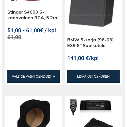
Stinger S4000 6-
kanavainen RCA, 5.2m
51,00
-
61,00€ / kpl
61,00
BMW 5-sarja (96-03)
E39 8″ Subikotelo
141,00
€
/kpl
VALITSE VAIHTOEHDOISTA
LISÄÄ OSTOSKORIIN