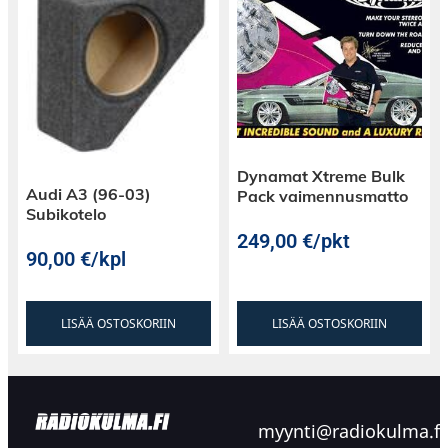
Dynamat Xtreme Bulk
Audi A3 (96-03)
Pack vaimennusmatto
Subikotelo
249,00
€
/pkt
90,00
€
/kpl
LISÄÄ OSTOSKORIIN
LISÄÄ OSTOSKORIIN
myynti@radiokulma.fi