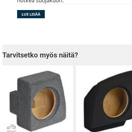
notkea suojakuori.
LUE LISÄÄ
Tarvitsetko myös näitä?