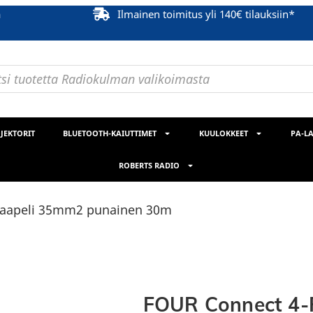
ä
Ilmainen toimitus yli 140€ tilauksiin*
JEKTORIT
BLUETOOTH-KAIUTTIMET
KUULOKKEET
PA-LA
ROBERTS RADIO
kaapeli 35mm2 punainen 30m
FOUR Connect 4-P