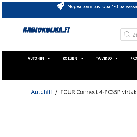
Nopea toimitus jopa 1-3 päiväss
AUTOHIFI
KOTIHIFI
TV/VIDEO
PRO
Autohifi
/
FOUR Connect 4-PC35P virta