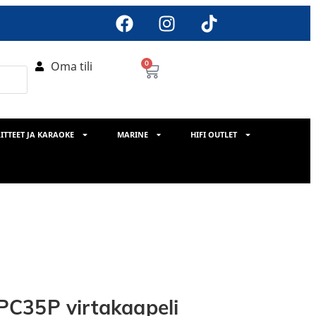
Oma tili
0
ITTEET JA KARAOKE
MARINE
HIFI OUTLET
C35P virtakaapeli