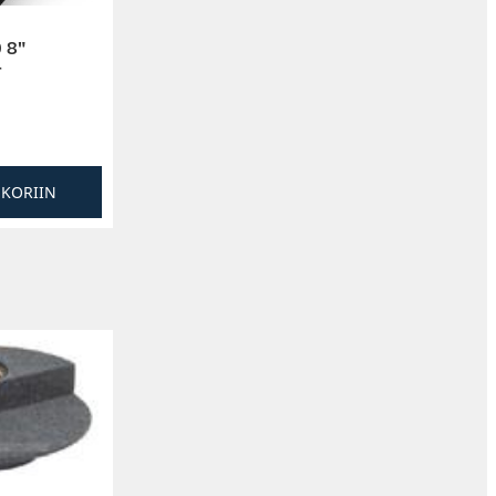
 8″
r
SKORIIN