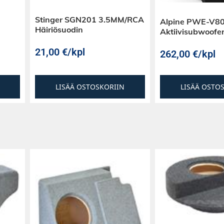
Stinger SGN201 3.5MM/RCA
Alpine PWE-V80
Häiriösuodin
Aktiivisubwoofe
21,00
€
/kpl
262,00
€
/kpl
LISÄÄ OSTOSKORIIN
LISÄÄ OSTO