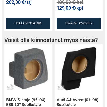
262,00
€
/srj
189,00
€
/kpl
129,00
€
/kpl
LISÄÄ OSTOSKORIIN
LISÄÄ OSTOSKORIIN
Voisit olla kiinnostunut myös näistä?
BMW 5-sarja (96-04)
Audi A4 Avant (01-08)
E39 10″ Subikotelo
Subikotelo