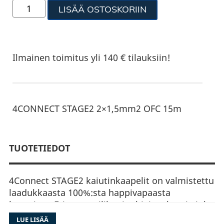
LISÄÄ OSTOSKORIIN
Ilmainen toimitus yli 140 € tilauksiin!
4CONNECT STAGE2 2×1,5mm2 OFC 15m
TUOTETIEDOT
4Connect STAGE2 kaiutinkaapelit on valmistettu
laadukkaasta 100%:sta happivapaasta
kuparista. Eriste on silikonipohjaista kumia joka
säilyy notkeana pakkasessakin ja suojaa
LUE LISÄÄ