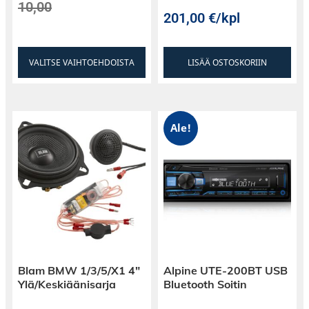
10,00
201,00
€
/kpl
VALITSE VAIHTOEHDOISTA
LISÄÄ OSTOSKORIIN
Ale!
Blam BMW 1/3/5/X1 4″
Alpine UTE-200BT USB
Ylä/Keskiäänisarja
Bluetooth Soitin