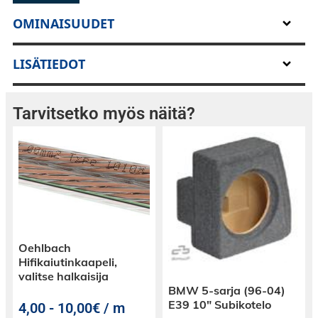
kaapelia erinomaisesti. Kun haluat parasta
mahdollista virrankulkua laitteistolles
OMINAISUUDET
LISÄTIEDOT
Tarvitsetko myös näitä?
Oehlbach
Hifikaiutinkaapeli,
valitse halkaisija
BMW 5-sarja (96-04)
E39 10″ Subikotelo
4,00
-
10,00€ / m