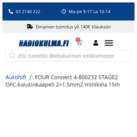
03 2140 222
Ma-pe 9-17 La 10-14
Ilmainen toimitus yli 140€ tilauksiin
0
Bluetooth-kaiuttimet
PA-laitteet ja karaoke
Roberts Radio
Autohifi
/
FOUR Connect 4-800232 STAGE2
OFC-kaiutinkaapeli 2×1.5mm2 minikela 15m