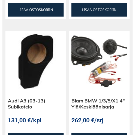
LISÄÄ OSTOSKORIIN
LISÄÄ OSTOSKORIIN
Audi A3 (03-13)
Blam BMW 1/3/5/X1 4″
Subikotelo
Ylä/Keskiäänisarja
131,00
€
/kpl
262,00
€
/srj