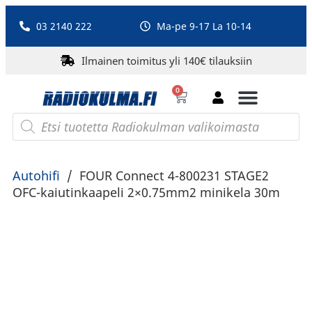
03 2140 222
Ma-pe 9-17 La 10-14
Ilmainen toimitus yli 140€ tilauksiin
0
Bluetooth-kaiuttimet
PA-laitteet ja karaoke
Roberts Radio
Autohifi
/
FOUR Connect 4-800231 STAGE2
OFC-kaiutinkaapeli 2×0.75mm2 minikela 30m