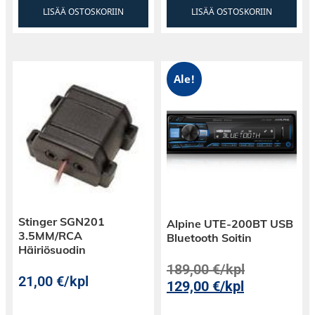
LISÄÄ OSTOSKORIIN
LISÄÄ OSTOSKORIIN
Ale!
Stinger SGN201
Alpine UTE-200BT USB
3.5MM/RCA
Bluetooth Soitin
Häiriösuodin
189,00
€
/kpl
21,00
€
/kpl
129,00
€
/kpl