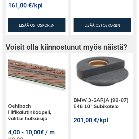
161,00
€
/kpl
LISÄÄ OSTOSKORIIN
LISÄÄ OSTOSKORIIN
Voisit olla kiinnostunut myös näistä?
BMW 3-SARJA (98-07)
Oehlbach
E46 10″ Subikotelo
Hifikaiutinkaapeli,
valitse halkaisija
201,00
€
/kpl
4,00
-
10,00€ / m