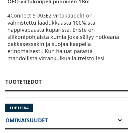
OFC-virtakaapeli punainen 18m
4Connect STAGE2 virtakaapelit on
valmistettu laadukkaasta 100%:sta
happivapaasta kuparista. Eriste on
silikonipohjaista kumia joka säilyy notkeana
pakkasessakin ja suojaa kaapelia
erinomaisesti. Kun haluat parasta
mahdollista virrankulkua laitteistollesi.
TUOTETIEDOT
LUE LISÄÄ
OMINAISUUDET