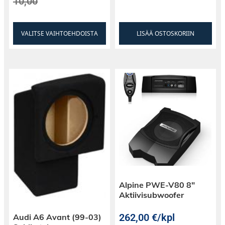
10,00
VALITSE VAIHTOEHDOISTA
LISÄÄ OSTOSKORIIN
Alpine PWE-V80 8″
Aktiivisubwoofer
262,00
€
/kpl
Audi A6 Avant (99-03)