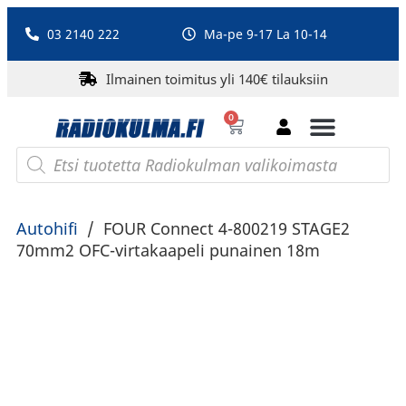
03 2140 222
Ma-pe 9-17 La 10-14
Ilmainen toimitus yli 140€ tilauksiin
0
Bluetooth-kaiuttimet
PA-laitteet ja karaoke
Roberts Radio
Autohifi
/
FOUR Connect 4-800219 STAGE2
70mm2 OFC-virtakaapeli punainen 18m