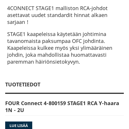
4CONNECT STAGE1 malliston RCA-johdot
asettavat uudet standardit hinnat alkaen
sarjaan !
STAGE1 kaapeleissa käytetään johtimina
tavanomaista paksumpaa OFC johdinta.
Kaapeleissa kulkee myös yksi ylimääräinen
johdin, joka mahdollistaa huomattavasti
paremman häiriönsietokyvyn.
TUOTETIEDOT
FOUR Connect 4-800159 STAGE1 RCA Y-haara
1N - 2U
STAGE1 kaapeleissa käytetään johtimina
LUE LISÄÄ