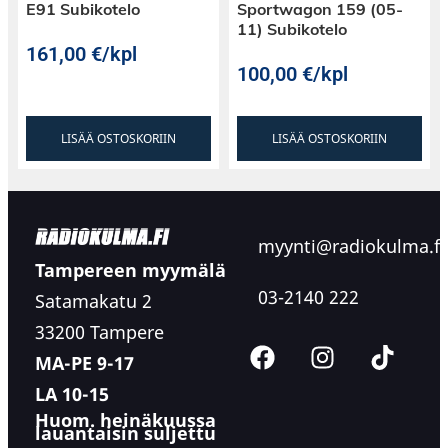
E91 Subikotelo
Sportwagon 159 (05-
11) Subikotelo
161,00
€
/kpl
100,00
€
/kpl
LISÄÄ OSTOSKORIIN
LISÄÄ OSTOSKORIIN
myynti@radiokulma.fi
Tampereen myymälä
03-2140 222
Satamakatu 2
33200 Tampere
MA-PE 9-17
LA 10-15
Huom. heinäkuussa
lauantaisin suljettu