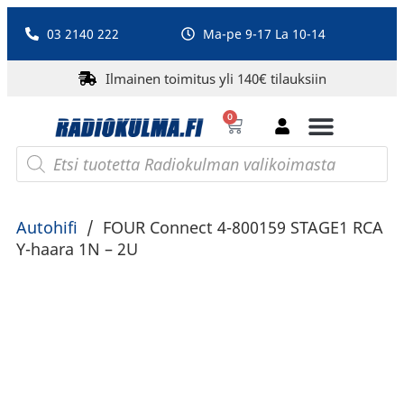
03 2140 222
Ma-pe 9-17 La 10-14
Ilmainen toimitus yli 140€ tilauksiin
0
Bluetooth-kaiuttimet
PA-laitteet ja karaoke
Roberts Radio
Autohifi
/
FOUR Connect 4-800159 STAGE1 RCA
Y-haara 1N – 2U