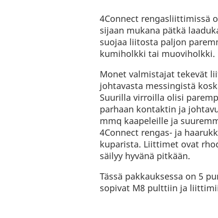
4Connect rengasliittimissä 
sijaan mukana pätkä laaduka
suojaa liitosta paljon pare
kumiholkki tai muoviholkki.
Monet valmistajat tekevät l
johtavasta messingistä kosk
Suurilla virroilla olisi pare
parhaan kontaktin ja johtav
mmq kaapeleille ja suuremmil
4Connect rengas- ja haarukk
kuparista. Liittimet ovat rh
säilyy hyvänä pitkään.
Tässä pakkauksessa on 5 puna
sopivat M8 pulttiin ja liitti