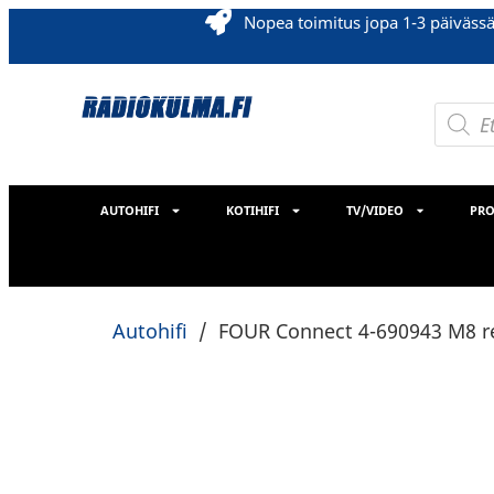
Nopea toimitus jopa 1-3 päiväss
AUTOHIFI
KOTIHIFI
TV/VIDEO
PRO
Autohifi
/
FOUR Connect 4-690943 M8 r