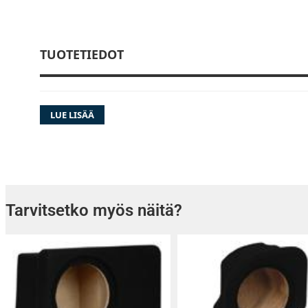
TUOTETIEDOT
LUE LISÄÄ
Tarvitsetko myös näitä?