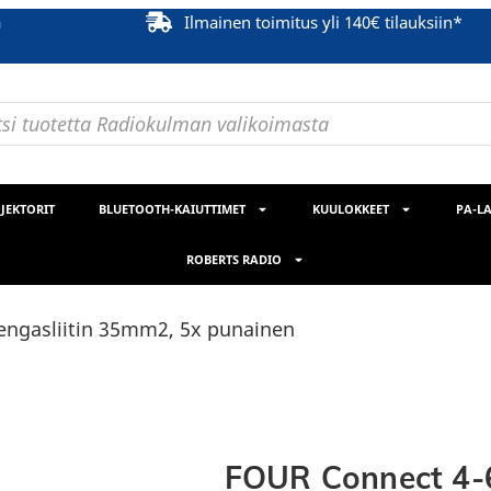
ä
Ilmainen toimitus yli 140€ tilauksiin*
JEKTORIT
BLUETOOTH-KAIUTTIMET
KUULOKKEET
PA-LA
ROBERTS RADIO
engasliitin 35mm2, 5x punainen
FOUR Connect 4