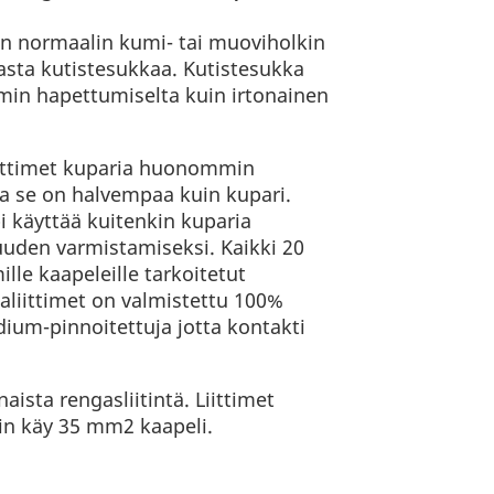
on normaalin kumi- tai muoviholkin
sta kutistesukkaa. Kutistesukka
mmin hapettumiselta kuin irtonainen
iittimet kuparia huonommin
a se on halvempaa kuin kupari.
mpi käyttää kuitenkin kuparia
uuden varmistamiseksi. Kaikki 20
le kaapeleille tarkoitetut
aliittimet on valmistettu 100%
odium-pinnoitettuja jotta kontakti
ista rengasliitintä. Liittimet
miin käy 35 mm2 kaapeli.