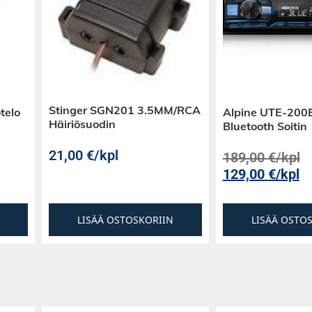
Stinger SGN201 3.5MM/RCA
telo
Alpine UTE-200
Häiriösuodin
Bluetooth Soitin
21,00
€
/kpl
189,00
€
/kpl
129,00
€
/kpl
LISÄÄ OSTOSKORIIN
LISÄÄ OSTO