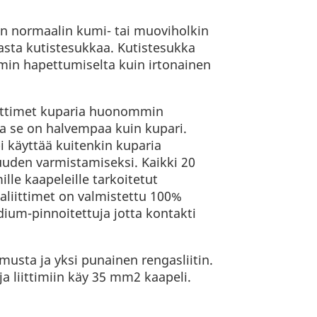
on normaalin kumi- tai muoviholkin
sta kutistesukkaa. Kutistesukka
mmin hapettumiselta kuin irtonainen
iittimet kuparia huonommin
a se on halvempaa kuin kupari.
mpi käyttää kuitenkin kuparia
uuden varmistamiseksi. Kaikki 20
le kaapeleille tarkoitetut
aliittimet on valmistettu 100%
odium-pinnoitettuja jotta kontakti
usta ja yksi punainen rengasliitin.
 ja liittimiin käy 35 mm2 kaapeli.