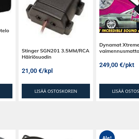
telo
Dynamat Xtreme
Stinger SGN201 3.5MM/RCA
vaimennusmatt
Häiriösuodin
249,00
€
/pkt
21,00
€
/kpl
LISÄÄ OSTOSKORIIN
LISÄÄ OSTO
Ale!