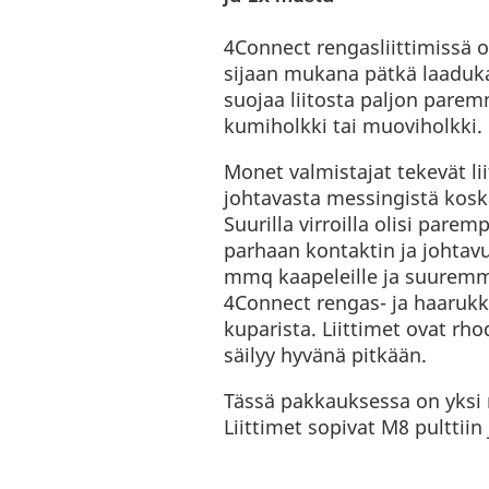
4Connect rengasliittimissä 
sijaan mukana pätkä laaduka
suojaa liitosta paljon pare
kumiholkki tai muoviholkki.
Monet valmistajat tekevät l
johtavasta messingistä kosk
Suurilla virroilla olisi pare
parhaan kontaktin ja johtav
mmq kaapeleille ja suuremmil
4Connect rengas- ja haarukk
kuparista. Liittimet ovat rh
säilyy hyvänä pitkään.
Tässä pakkauksessa on yksi m
Liittimet sopivat M8 pulttiin