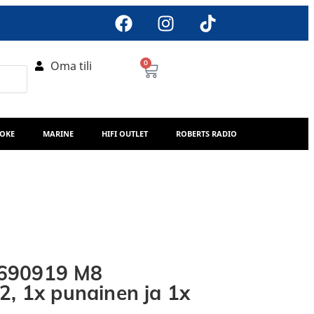
Oma tili
0
AOKE
MARINE
HIFI OUTLET
ROBERTS RADIO
-690919 M8
2, 1x punainen ja 1x