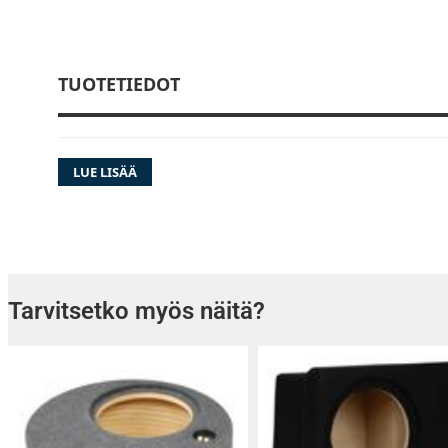
TUOTETIEDOT
LUE LISÄÄ
Tarvitsetko myös näitä?