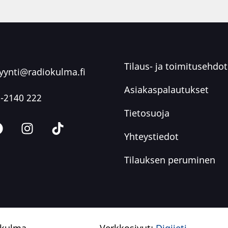
Tilaus- ja toimitusehdot
ynti@radiokulma.fi
Asiakaspalautukset
-2140 222
Tietosuoja
Yhteystiedot
Tilauksen peruminen
okulma
Verkkosivut:
Digijeti