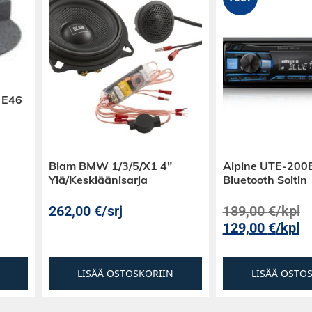
 E46
Blam BMW 1/3/5/X1 4″
Alpine UTE-200
Ylä/Keskiäänisarja
Bluetooth Soitin
262,00
€
/srj
189,00
€
/kpl
129,00
€
/kpl
LISÄÄ OSTOSKORIIN
LISÄÄ OSTO