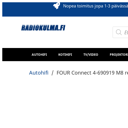
Nopea toimitus jopa 1-3 päiväss
AUTOHIFI
KOTIHIFI
TV/VIDEO
PROJEKTOR
Autohifi
/
FOUR Connect 4-690919 M8 re