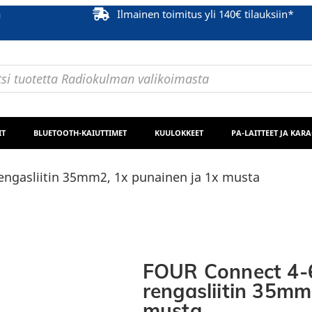
ä
Ilmainen toimitus yli 140€ tilauksiin*
IT
BLUETOOTH-KAIUTTIMET
KUULOKKEET
PA-LAITTEET JA KAR
ngasliitin 35mm2, 1x punainen ja 1x musta
FOUR Connect 4
rengasliitin 35mm
musta