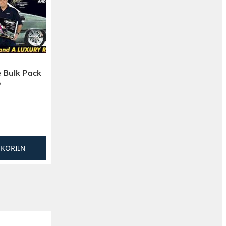
 Bulk Pack
o
SKORIIN