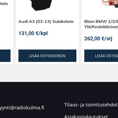
telo
Audi A3 (03-13) Subikotelo
Blam BMW 1/3/5
Ylä/Keskiäänisar
131,00
€
/kpl
262,00
€
/srj
LISÄÄ OSTOSKORIIN
LISÄÄ OSTO
Tilaus- ja toimitusehdot
ynti@radiokulma.fi
Asiakaspalautukset