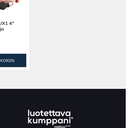
/X1 4″
ja
SKORIIN