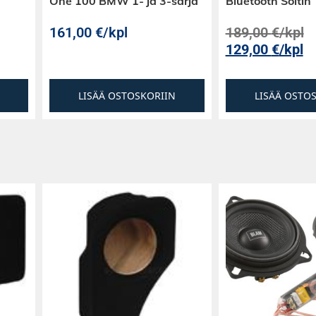
One 100 BMW 1- ja 3-sarja
Bluetooth Soitin
161,00
€
/kpl
189,00
€
/kpl
129,00
€
/kpl
LISÄÄ OSTOSKORIIN
LISÄÄ OSTO