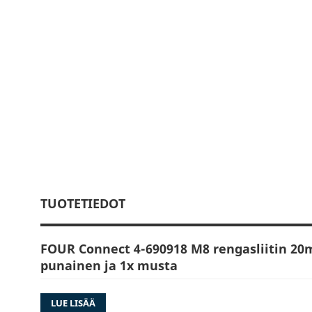
TUOTETIEDOT
FOUR Connect 4-690918 M8 rengasliitin 20
punainen ja 1x musta
4Connect rengasliittimissä on normaalin kumi
LUE LISÄÄ