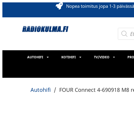
Nopea toimitus jopa 1-3 päiväss
AUTOHIFI
KOTIHIFI
TV/VIDEO
PRO
Autohifi
/
FOUR Connect 4-690918 M8 re