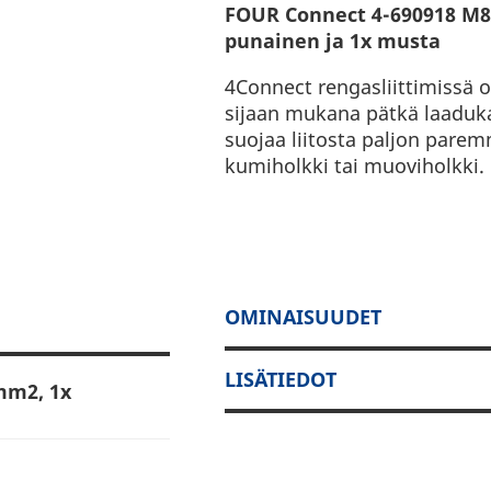
FOUR Connect 4-690918 M8 
punainen ja 1x musta
4Connect rengasliittimissä 
sijaan mukana pätkä laaduka
suojaa liitosta paljon pare
kumiholkki tai muoviholkki.
OMINAISUUDET
LISÄTIEDOT
mm2, 1x
- tai muoviholkin