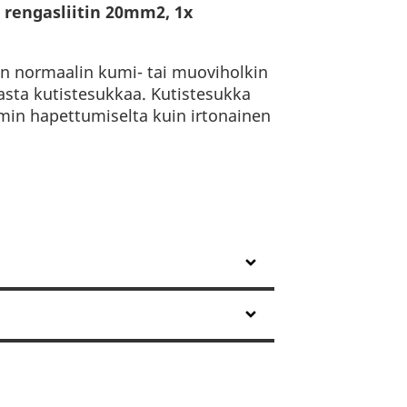
rengasliitin 20mm2, 1x
on normaalin kumi- tai muoviholkin
sta kutistesukkaa. Kutistesukka
mmin hapettumiselta kuin irtonainen