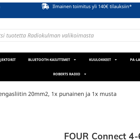
ä
Ilmainen toimitus yli 140€ tilauksiin*
JEKTORIT
BLUETOOTH-KAIUTTIMET
KUULOKKEET
PA-LA
ROBERTS RADIO
ngasliitin 20mm2, 1x punainen ja 1x musta
FOUR Connect 4