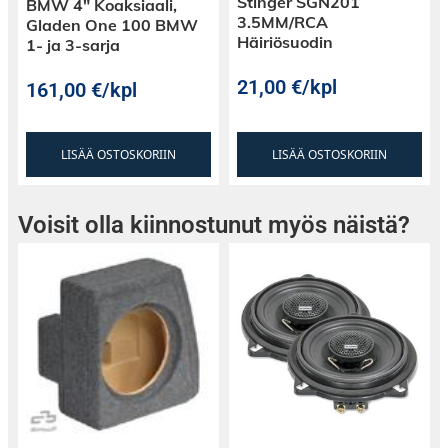
Stinger SGN201
BMW 4″ Koaksiaali,
3.5MM/RCA
Gladen One 100 BMW
Häiriösuodin
1- ja 3-sarja
21,00
€
/kpl
161,00
€
/kpl
LISÄÄ OSTOSKORIIN
LISÄÄ OSTOSKORIIN
Voisit olla kiinnostunut myös näistä?