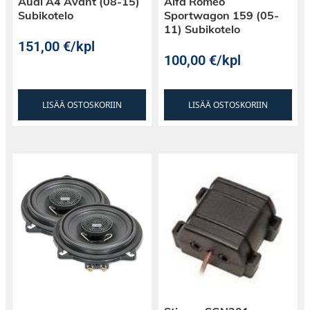
Audi A4 Avant (08-15)
Alfa Romeo
Subikotelo
Sportwagon 159 (05-
11) Subikotelo
151,00
€
/kpl
100,00
€
/kpl
LISÄÄ OSTOSKORIIN
LISÄÄ OSTOSKORIIN