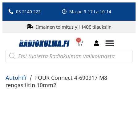
03 2140 222
Ma-pe 9-17 La 10-14
Ilmainen toimitus yli 140€ tilauksiin
0
Bluetooth-kaiuttimet
PA-laitteet ja karaoke
Roberts Radio
Autohifi
/
FOUR Connect 4-690917 M8
rengasliitin 10mm2