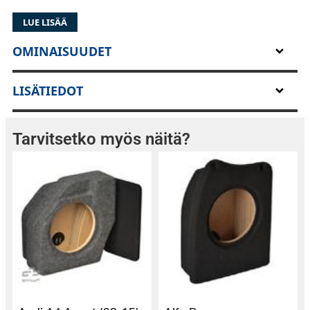
mm2 kaapeli. Valitse väri ja määrä tehdessäsi
tilausta.
LUE LISÄÄ
OMINAISUUDET
LISÄTIEDOT
Tarvitsetko myös näitä?