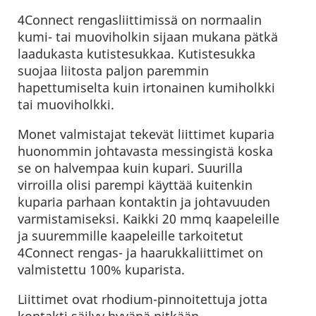
4Connect rengasliittimissä on normaalin
kumi- tai muoviholkin sijaan mukana pätkä
laadukasta kutistesukkaa. Kutistesukka
suojaa liitosta paljon paremmin
hapettumiselta kuin irtonainen kumiholkki
tai muoviholkki.
Monet valmistajat tekevät liittimet kuparia
huonommin johtavasta messingistä koska
se on halvempaa kuin kupari. Suurilla
virroilla olisi parempi käyttää kuitenkin
kuparia parhaan kontaktin ja johtavuuden
varmistamiseksi. Kaikki 20 mmq kaapeleille
ja suuremmille kaapeleille tarkoitetut
4Connect rengas- ja haarukkaliittimet on
valmistettu 100% kuparista.
Liittimet ovat rhodium-pinnoitettuja jotta
kontakti säilyy hyvänä pitkään.