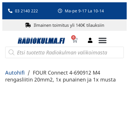
03 2140 222
Ma-pe 9-17 La 10-14
Ilmainen toimitus yli 140€ tilauksiin
0
Bluetooth-kaiuttimet
PA-laitteet ja karaoke
Roberts Radio
Autohifi
/
FOUR Connect 4-690912 M4
rengasliitin 20mm2, 1x punainen ja 1x musta