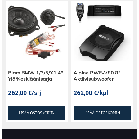
Blam BMW 1/3/5/X1 4″
Alpine PWE-V80 8″
Ylä/Keskiäänisarja
Aktiivisubwoofer
262,00
€
/srj
262,00
€
/kpl
LISÄÄ OSTOSKORIIN
LISÄÄ OSTOSKORIIN