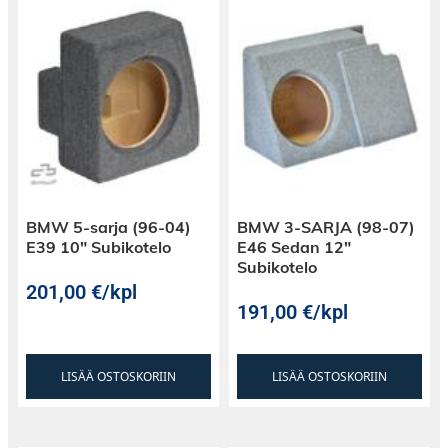
BMW 5-sarja (96-04)
BMW 3-SARJA (98-07)
E39 10″ Subikotelo
E46 Sedan 12″
Subikotelo
201,00
€
/kpl
191,00
€
/kpl
LISÄÄ OSTOSKORIIN
LISÄÄ OSTOSKORIIN