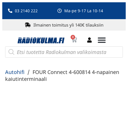
03 2140 222
Ma-pe 9-17 La 10-14
Ilmainen toimitus yli 140€ tilauksiin
0
Bluetooth-kaiuttimet
PA-laitteet ja karaoke
Roberts Radio
Autohifi
/
FOUR Connect 4-600814 4-napainen
kaiutinterminaali