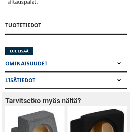
siltauspalat.
TUOTETIEDOT
LUE LISÄÄ
OMINAISUUDET
LISÄTIEDOT
Tarvitsetko myös näitä?