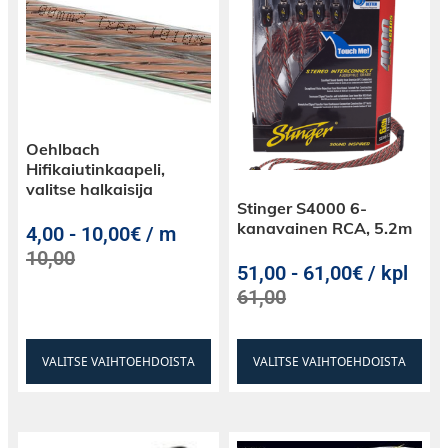
Oehlbach
Hifikaiutinkaapeli,
valitse halkaisija
Stinger S4000 6-
kanavainen RCA, 5.2m
4,00
-
10,00€ / m
10,00
51,00
-
61,00€ / kpl
61,00
VALITSE VAIHTOEHDOISTA
VALITSE VAIHTOEHDOISTA