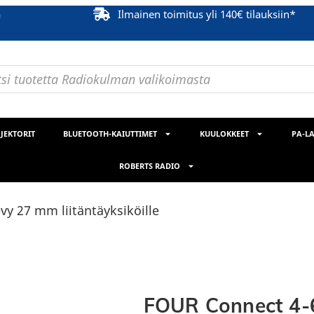
ä
Ilmainen toimitus yli 140€ tilauksiin*
JEKTORIT
BLUETOOTH-KAIUTTIMET
KUULOKKEET
PA-LA
ROBERTS RADIO
y 27 mm liitäntäyksiköille
FOUR Connect 4-