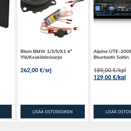
Blam BMW 1/3/5/X1 4″
Alpine UTE-200
Ylä/Keskiäänisarja
Bluetooth Soitin
262,00
€
/srj
189,00
€
/kpl
129,00
€
/kpl
LISÄÄ OSTOSKORIIN
LISÄÄ OSTO