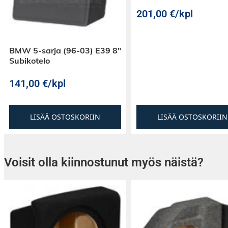
201,00
€
/kpl
BMW 5-sarja (96-03) E39 8″
Subikotelo
141,00
€
/kpl
LISÄÄ OSTOSKORIIN
LISÄÄ OSTOSKORIIN
Voisit olla kiinnostunut myös näistä?