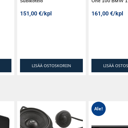
Subikotelo
One 100 BMW 1- 
151,00
€
/kpl
161,00
€
/kpl
LISÄÄ OSTOSKORIIN
LISÄÄ OSTO
Ale!