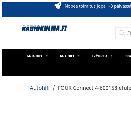
Nopea toimitus jopa 1-3 päiväss
AUTOHIFI
KOTIHIFI
TV/VIDEO
PRO
Autohifi
/
FOUR Connect 4-600158 etulev