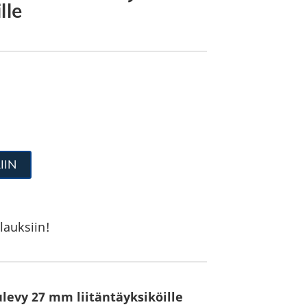
lle
IIN
lauksiin!
levy 27 mm liitäntäyksiköille