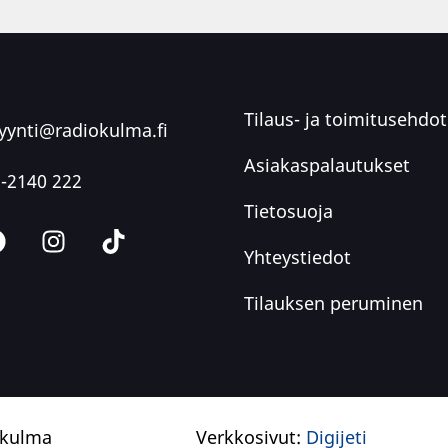
Tilaus- ja toimitusehdot
ynti@radiokulma.fi
Asiakaspalautukset
-2140 222
Tietosuoja
Yhteystiedot
Tilauksen peruminen
okulma
Verkkosivut:
Digijeti