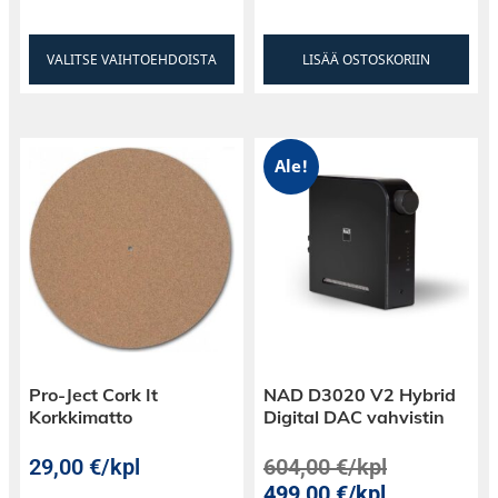
VALITSE VAIHTOEHDOISTA
LISÄÄ OSTOSKORIIN
Ale!
Pro-Ject Cork It
NAD D3020 V2 Hybrid
Korkkimatto
Digital DAC vahvistin
29,00
€
/kpl
604,00
€
/kpl
499,00
€
/kpl