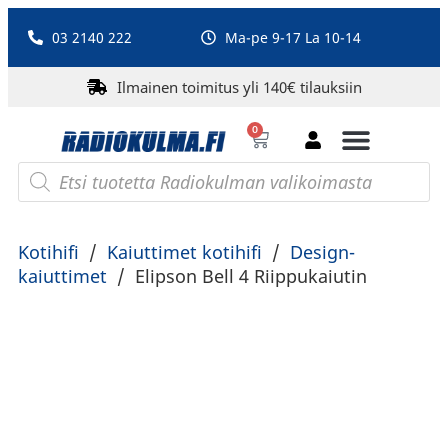
03 2140 222
Ma-pe 9-17 La 10-14
Ilmainen toimitus yli 140€ tilauksiin
0
Bluetooth-kaiuttimet
PA-laitteet ja karaoke
Roberts Radio
Kotihifi
/
Kaiuttimet kotihifi
/
Design-
kaiuttimet
/
Elipson Bell 4 Riippukaiutin