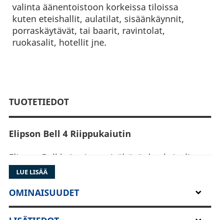
valinta äänentoistoon korkeissa tiloissa
kuten eteishallit, aulatilat, sisäänkäynnit,
porraskäytävät, tai baarit, ravintolat,
ruokasalit, hotellit jne.
TUOTETIEDOT
Elipson Bell 4 Riippukaiutin
Elipson Bell kaiuttimet sisältävät koaksiaalisen
2-tie kaiutinelementin pisaranmuotoisessa
LUE LISÄÄ
bassorefleksikotelossa. Nämä kaiuttimet
soveltuvat erinomaisesti julkisten tilojen
OMINAISUUDET
äänentoistoon. Ja niitä voidaan hyödyntää
äänentoistoon korkeissa tiloissa kuten