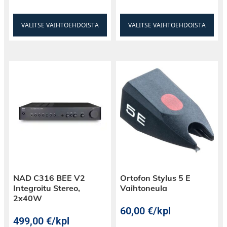
voidaan ripustaa turvallisesti katosta. Saatavilla
kaksi väriä: musta ja valkoinen.
VALITSE VAIHTOEHDOISTA
VALITSE VAIHTOEHDOISTA
NAD C316 BEE V2
Ortofon Stylus 5 E
Integroitu Stereo,
Vaihtoneula
2x40W
60,00
€
/kpl
499,00
€
/kpl