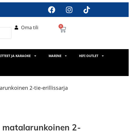
Oma tili
0
ITTEET JA KARAOKE
MARINE
HIFI OUTLET
runkoinen 2-tie-erillissarja
 matalarunkoinen 2-