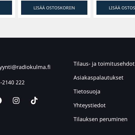
LISÄÄ OSTOSKORIIN
LISÄÄ OSTO
 diskanttien soundi
ndi loistavat
Tilaus- ja toimitusehdot
ynti@radiokulma.fi
Asiakaspalautukset
-2140 222
Tietosuoja
Yhteystiedot
Tilauksen peruminen