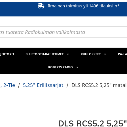
ä
Ilmainen toimitus yli 140€ tilauksiin*
JEKTORIT
BLUETOOTH-KAIUTTIMET
KUULOKKEET
PA-LA
ROBERTS RADIO
t, 2-Tie
/
5.25" Erillissarjat
/
DLS RCS5.2 5,25″ matala
DLS RCS5.2 5,25″