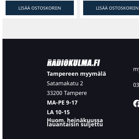
LISÄÄ OSTOSKORIIN
LISÄÄ OSTOSKORIIN
Diskantit
DLS RCS5.2 diskantit ovat tekstiilikartiolla ja
on luonnollinen ja kireys sekä päällekäyvä sou
poissaolollaan.
my
Tampereen myymälä
Satamakatu 2
03
33200 Tampere
MA-PE 9-17
LA 10-15
Huom. heinäkuussa
lauantaisin suljettu