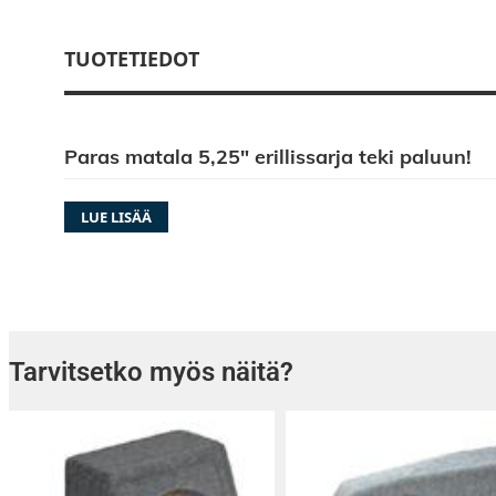
TUOTETIEDOT
Paras matala 5,25″ erillissarja teki paluun!
LUE LISÄÄ
Tarvitsetko myös näitä?