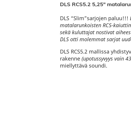
DLS RCS5.2 5,25″ matalarunk
DLS “Slim”sarjojen paluu!!!
matalarunkoisten RCS-kaiutti
sekä kuluttajat nostivat aihee
DLS otti molemmat sarjat uud
DLS RCS5.2 mallissa yhdist
rakenne
(upotussyvyys vain 
miellyttävä soundi.