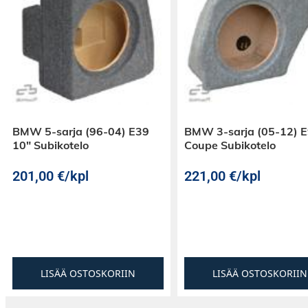
BMW 5-sarja (96-04) E39
BMW 3-sarja (05-12) 
10″ Subikotelo
Coupe Subikotelo
Midbassot
RCS5.2 erillissarjan matala asennussyvyys on 
201,00
€
/kpl
221,00
€
/kpl
hybridimagneetilla, jossa yhdistyvät perintei
neodymium-magneetti. Midbassot ovat kumiri
lasikuitukartiolla ja tuottavat erittäin miellyt
keskiääni- / midbassotoiston. Midbassojen a
vain 43 millimetriä!
Midien mukana toimitetaan metalliset suojarit
LISÄÄ OSTOSKORIIN
LISÄÄ OSTOSKORIIN