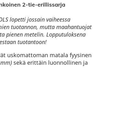
oinen 2-tie-erillissarja
DLS lopetti jossain vaiheessa
mien tuotannon, mutta maahantuojat
sta pienen metelin. Lopputuloksena
estaan tuotantoon!
yvät uskomattoman matala fyysinen
43mm)
sekä erittäin luonnollinen ja