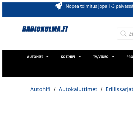
Nopea toimitus jopa 1-3 päiväss
AUTOHIFI
KOTIHIFI
TV/VIDEO
PRO
Autohifi
/
Autokaiuttimet
/
Erillissarja