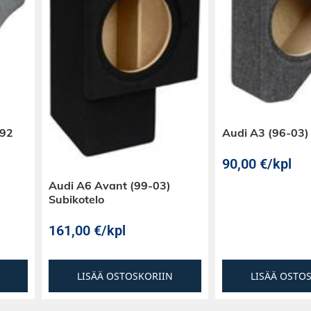
E92
Audi A3 (96-03)
90,00
€
/kpl
saatu toteutettua
nen sekä
Audi A6 Avant (99-03)
pustuksella sekä
Subikotelo
tävän sekä tarkan
161,00
€
/kpl
sennussyvyys on
ilät.
LISÄÄ OSTOSKORIIN
LISÄÄ OSTO