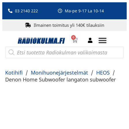
03 2140 222
Ma-pe 9-17 La 10-14
Ilmainen toimitus yli 140€ tilauksiin
0
Bluetooth-kaiuttimet
PA-laitteet ja karaoke
Roberts Radio
Kotihifi
/
Monihuonejärjestelmät
/
HEOS
/
Denon Home Subwoofer langaton subwoofer