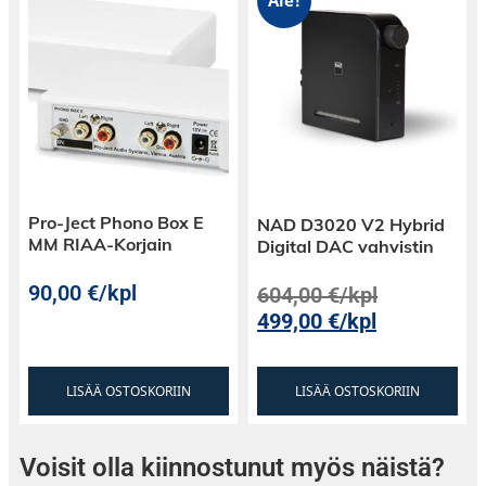
Kompakti koko: 33 x 37 x 33 cm kokoisena
Ale!
Denon Home Subwoofer istuu helposti
sisustukseen
Pro-Ject Phono Box E
NAD D3020 V2 Hybrid
MM RIAA-Korjain
Digital DAC vahvistin
90,00
€
/kpl
604,00
€
/kpl
499,00
€
/kpl
LISÄÄ OSTOSKORIIN
LISÄÄ OSTOSKORIIN
Voisit olla kiinnostunut myös näistä?