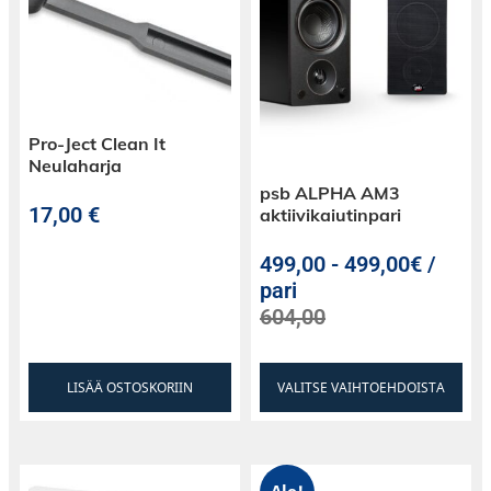
Upean Denon Home -ulkoasun ansiosta
subwoofer on tarpeeksi kompakti katoamaan
huoneeseesi, mutta et voi sivuuttaa sen
positiivista vaikutusta kuuntelu- ja
katselunautintoon.
Pro-Ject Clean It
Neulaharja
Toteuta täydellinen surround-äänimaailma
psb ALPHA AM3
17,00
€
aktiivikaiutinpari
HEOS-yhteyden ansiosta Denon Home
Subwooferin ja Denon Home -kaiuttimien
499,00
-
499,00€ /
lisääminen langattomasti Denon Home
pari
Soundbariin mahdollistaa aidon 5.1-kanavaisen
604,00
surround-elämyksen.
LISÄÄ OSTOSKORIIN
VALITSE VAIHTOEHDOISTA