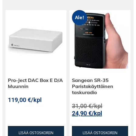
Ale!
Pro-Ject DAC Box E D/A
Sangean SR-35
Muunnin
Paristokäyttöinen
taskuradio
119,00
€
/kpl
31,00
€
/kpl
24,90
€
/kpl
LISÄÄ OSTOSKORIIN
LISÄÄ OSTOSKORIIN