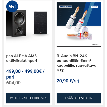
Ale!
psb ALPHA AM3
R-Audio BN-24K
aktiivikaiutinpari
banaaniliitin 6mm²
kaapelille, ruuvattava,
4 kpl
499,00
-
499,00€ /
pari
20,90
€
/srj
604,00
VALITSE VAIHTOEHDOISTA
LISÄÄ OSTOSKORIIN