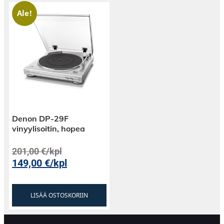
Ale!
Denon DP-29F
vinyylisoitin, hopea
201,00
€
/kpl
149,00
€
/kpl
LISÄÄ OSTOSKORIIN