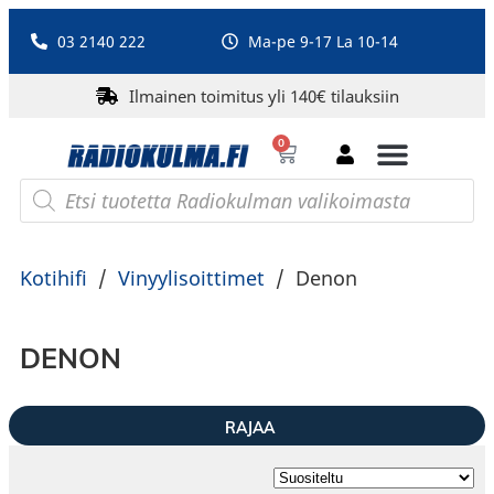
03 2140 222
Ma-pe 9-17 La 10-14
Ilmainen toimitus yli 140€ tilauksiin
0
Bluetooth-kaiuttimet
PA-laitteet ja karaoke
Roberts Radio
Kotihifi
/
Vinyylisoittimet
/
Denon
DENON
RAJAA