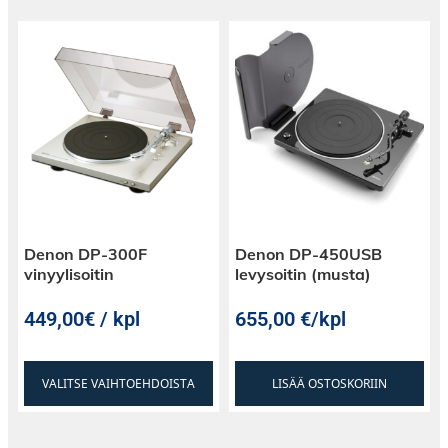
Denon DP-300F
Denon DP-450USB
vinyylisoitin
levysoitin (musta)
449,00€ / kpl
655,00
€
/kpl
VALITSE VAIHTOEHDOISTA
LISÄÄ OSTOSKORIIN