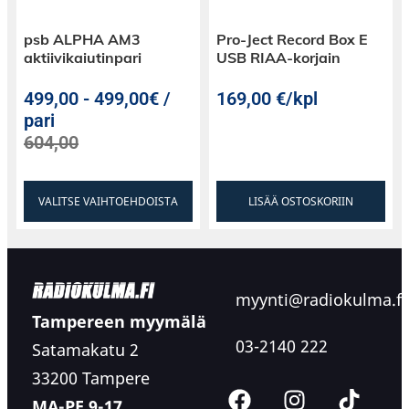
psb ALPHA AM3
Pro-Ject Record Box E
aktiivikaiutinpari
USB RIAA-korjain
499,00
-
499,00€ /
169,00
€
/kpl
pari
604,00
VALITSE VAIHTOEHDOISTA
LISÄÄ OSTOSKORIIN
myynti@radiokulma.fi
Tampereen myymälä
03-2140 222
Satamakatu 2
33200 Tampere
MA-PE 9-17