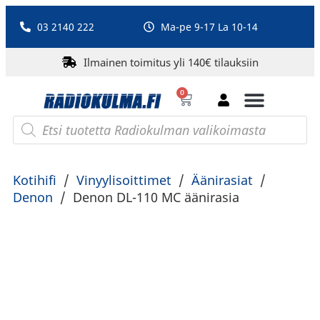
03 2140 222
Ma-pe 9-17 La 10-14
Ilmainen toimitus yli 140€ tilauksiin
0
Bluetooth-kaiuttimet
PA-laitteet ja karaoke
Roberts Radio
Kotihifi
/
Vinyylisoittimet
/
Äänirasiat
/
Denon
/
Denon DL-110 MC äänirasia