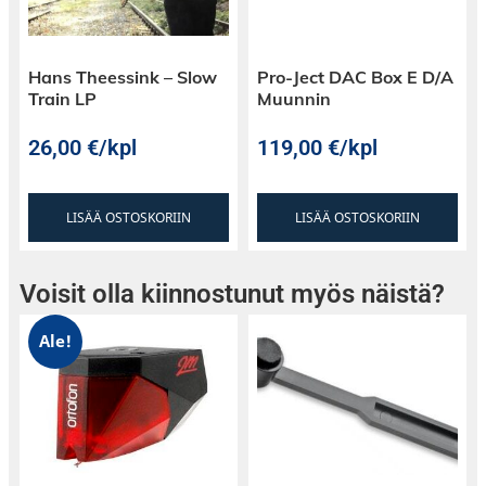
Hans Theessink – Slow
Pro-Ject DAC Box E D/A
Train LP
Muunnin
26,00
€
/kpl
119,00
€
/kpl
LISÄÄ OSTOSKORIIN
LISÄÄ OSTOSKORIIN
Voisit olla kiinnostunut myös näistä?
Ale!