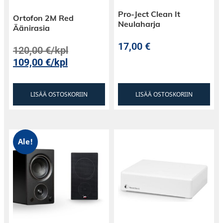
Pro-Ject Clean It
Ortofon 2M Red
Neulaharja
Äänirasia
17,00
€
120,00
€
/kpl
109,00
€
/kpl
LISÄÄ OSTOSKORIIN
LISÄÄ OSTOSKORIIN
Ale!