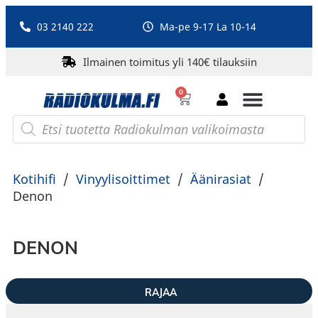
03 2140 222
Ma-pe 9-17 La 10-14
Ilmainen toimitus yli 140€ tilauksiin
0
Bluetooth-kaiuttimet
PA-laitteet ja karaoke
Roberts Radio
Kotihifi
/
Vinyylisoittimet
/
Äänirasiat
/
Denon
DENON
RAJAA