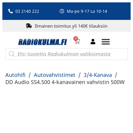
03 2140 222
Ma-pe 9-17 La 10-14
Ilmainen toimitus yli 140€ tilauksiin
0
Bluetooth-kaiuttimet
PA-laitteet ja karaoke
Roberts Radio
Autohifi
/
Autovahvistimet
/
3/4-Kanava
/
DD Audio SS4.500 4-kanavainen vahvistin 500W