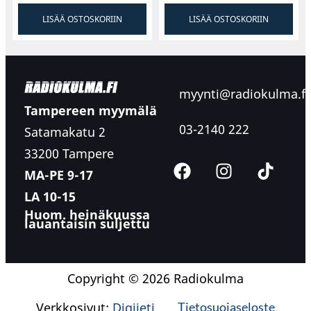
Kaiutinjohdon paksuus: 12
LISÄÄ OSTOSKORIIN
LISÄÄ OSTOSKORIIN
Päivitä autosi äänikokemus:
Paranna
myynti@radiokulma.fi
ajomusiikkiasi DD Audio SS4.500 4-kanavaisella
Tampereen myymälä
autovahvistimella. Sukella maailmaan
03-2140 222
Satamakatu 2
voimakasta, kristallinkirkasta ääntä joka kerta
kun lähdet liikkeelle tällä tarkkuustekniikalla
33200 Tampere
suunnitellulla äänitehokkaudella. Nosta
MA-PE 9-17
äänikokemuksesi uudelle tasolle DD Audion
LA 10-15
kanssa – missä laatu kohtaa suorituskyvyn
Huom. heinäkuussa
jokaisella ajomatkalla.
lauantaisin suljettu
Copyright © 2026 Radiokulma
Verkkosivut:
Digijeti
Tietosuojaseloste