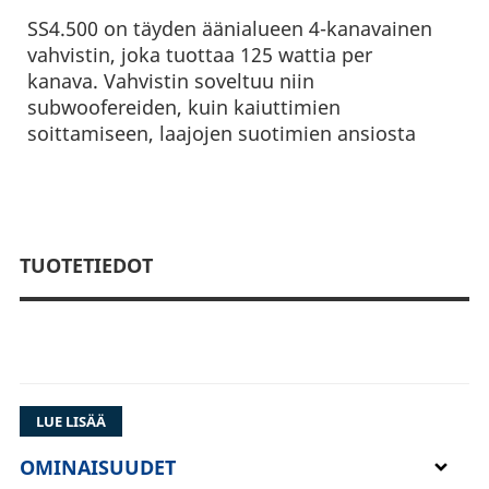
SS4.500 on täyden äänialueen 4-kanavainen
vahvistin, joka tuottaa 125 wattia per
kanava. Vahvistin soveltuu niin
subwoofereiden, kuin kaiuttimien
soittamiseen, laajojen suotimien ansiosta
TUOTETIEDOT
LUE LISÄÄ
DD Audio SS4.500 4-kanavainen vahvistin
500W
OMINAISUUDET