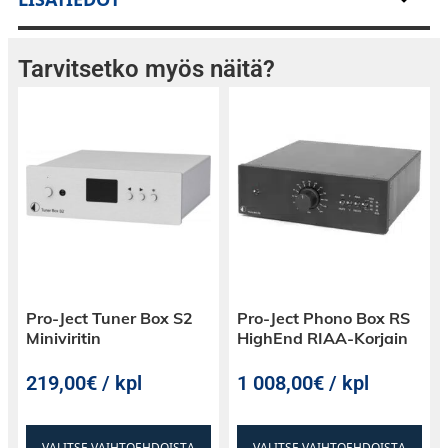
äänenlaadun.
Koe musiikki ja elokuvat uudella tavalla Bowers
Tarvitsetko myös näitä?
& Wilkinsin kanssa.
Ota yhteyttä myyntiimme ja päivitetään kotisi
äänimaailma!
Pro-Ject Tuner Box S2
Pro-Ject Phono Box RS
Miniviritin
HighEnd RIAA-Korjain
219,00€ / kpl
1 008,00€ / kpl
VALITSE VAIHTOEHDOISTA
VALITSE VAIHTOEHDOISTA