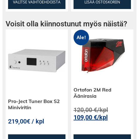
VALITSE VAIHTOEHDOISTA
LISÄÄ OSTOSKORIIN
Voisit olla kiinnostunut myös näistä?
Ale!
Ortofon 2M Red
Äänirasia
Pro-Ject Tuner Box S2
Miniviritin
120,00
€
/kpl
109,00
€
/kpl
219,00€ / kpl