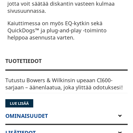
jotta voit säätää diskantin vasteen kulmaa
sivusuunnassa.
Kaiuttimessa on myös EQ-kytkin sekä
QuickDogs™ ja plug-and-play -toiminto
helppoa asennusta varten.
TUOTETIEDOT
Tutustu Bowers & Wilkinsin upeaan CI600-
sarjaan – äänenlaatua, joka ylittää odotuksesi!
CI600 tarjoaa tinkimätöntä äänentoistoa
LUE LISÄÄ
tyylikkäässä muodossa. Suunniteltu
huolellisesti ja varustettu huippuluokan
OMINAISUUDET
teknologialla. Ssulautuu täydellisesti kodin
sisustukseen tarjoten samalla vaikuttavan
LISÄTIEDOT