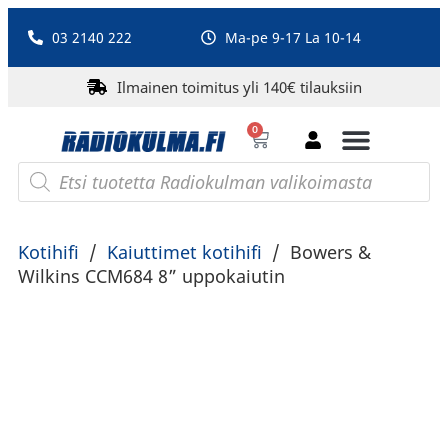
03 2140 222
Ma-pe 9-17 La 10-14
Ilmainen toimitus yli 140€ tilauksiin
0
Bluetooth-kaiuttimet
PA-laitteet ja karaoke
Roberts Radio
Kotihifi
/
Kaiuttimet kotihifi
/
Bowers &
Wilkins CCM684 8” uppokaiutin