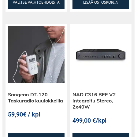
VALITSE VAIHTOEHDOISTA
LISÄÄ OSTOSKORIIN
Sangean DT-120
NAD C316 BEE V2
Taskuradio kuulokkeilla
Integroitu Stereo,
2x40W
59,90€ / kpl
499,00
€
/kpl