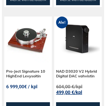
Ale!
Pro-Ject Signature 10
NAD D3020 V2 Hybrid
HighEnd Levysoitin
Digital DAC vahvistin
6 999,00€ / kpl
604,00
€
/kpl
499,00
€
/kpl