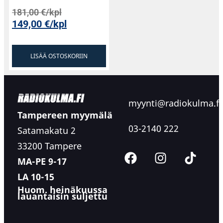
181,00
€
/kpl
149,00
€
/kpl
LISÄÄ OSTOSKORIIN
myynti@radiokulma.fi
Tampereen myymälä
03-2140 222
Satamakatu 2
33200 Tampere
MA-PE 9-17
LA 10-15
Huom. heinäkuussa
lauantaisin suljettu