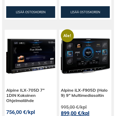
LISÄÄ OSTOSKORIIN
LISÄÄ OSTOSKORIIN
Ale!
Alpine ILX-705D 7″
Alpine iLX-F905D (Halo
1DIN Kokoinen
9) 9″ Multimediasoitin
Ohjelmalähde
995,00
€
/kpl
756,00
€
/kpl
899,00
€
/kpl