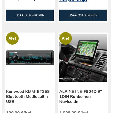
LISÄÄ OSTOSKORIIN
LISÄÄ OSTOSKORIIN
Ale!
Ale!
Kenwood KMM-BT358
ALPINE INE-F904D 9″
Bluetooth Mediasoitin
1DIN Runkoinen
USB
Navisoitin
199,00
€
/kpl
1 008,00
€
/kpl