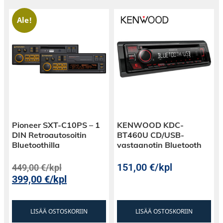
Ale!
Pioneer SXT-C10PS – 1
KENWOOD KDC-
DIN Retroautosoitin
BT460U CD/USB-
Bluetoothilla
vastaanotin Bluetooth
151,00
€
/kpl
449,00
€
/kpl
399,00
€
/kpl
LISÄÄ OSTOSKORIIN
LISÄÄ OSTOSKORIIN