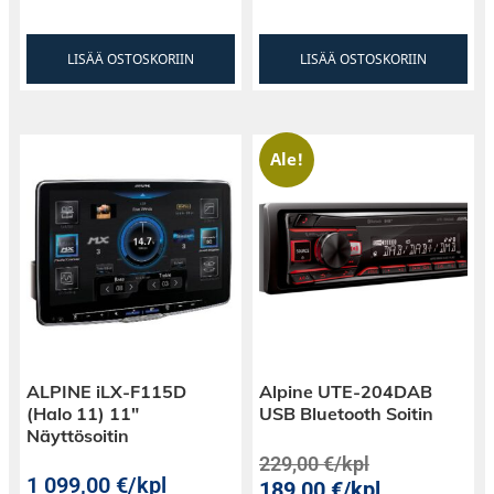
LISÄÄ OSTOSKORIIN
LISÄÄ OSTOSKORIIN
Ale!
ALPINE iLX-F115D
Alpine UTE-204DAB
(Halo 11) 11″
USB Bluetooth Soitin
Näyttösoitin
229,00
€
/kpl
1 099,00
€
/kpl
189,00
€
/kpl