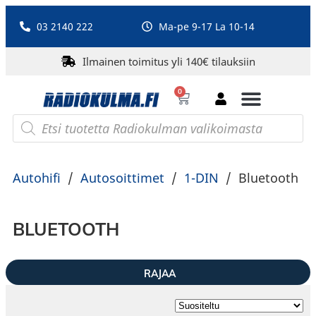
03 2140 222
Ma-pe 9-17 La 10-14
Ilmainen toimitus yli 140€ tilauksiin
0
Bluetooth-kaiuttimet
PA-laitteet ja karaoke
Roberts Radio
Autohifi
/
Autosoittimet
/
1-DIN
/
Bluetooth
BLUETOOTH
RAJAA