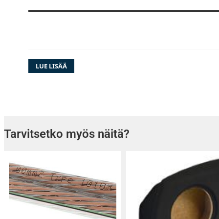
LUE LISÄÄ
Korkearesoluutioinen WVGA näyttö
7-tuumainen (17.8cm) korkearesoluutioinen
Tarvitsetko myös näitä?
kosketusnäyttö tuottaa erittäin tarkan sekä y
kuvan, katselit sitten esim. musiikkivideoita ta
navigointia. Käyttöliittymä on todella selkeä j
loogista. Voit myös vaihtaa soittimen värityk
kojelaudan väreihin sopivaksi.