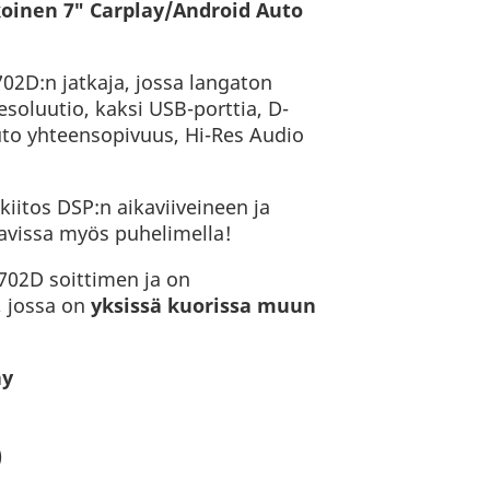
oinen 7″ Carplay/Android Auto
702D:n jatkaja, jossa langaton
esoluutio, kaksi USB-porttia, D-
uto yhteensopivuus, Hi-Res Audio
kiitos DSP:n aikaviiveineen ja
ttavissa myös puhelimella!
702D soittimen ja on
, jossa on
yksissä kuorissa muun
ay
)