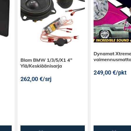
aa 2-DIN
ä on niin paljon
 kokoinen runko
man ja
Dynamat Xtreme
. Mallikohtaisilla
vaimennusmatt
Blam BMW 1/3/5/X1 4″
kojelautaan
Ylä/Keskiäänisarja
249,00
€
/pkt
262,00
€
/srj
nnuspaikkaan, vaan
aina.