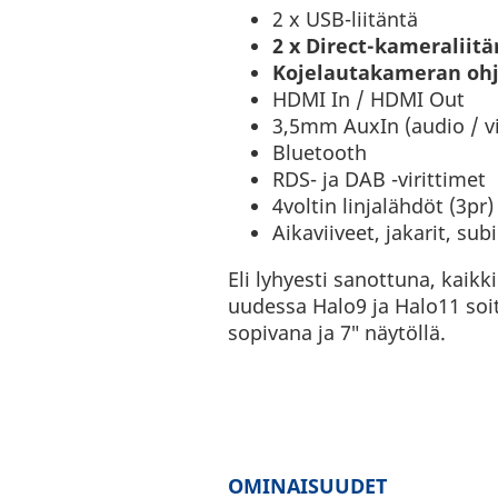
2 x USB-liitäntä
2 x Direct-kameraliitä
Kojelautakameran oh
HDMI In / HDMI Out
3,5mm AuxIn (audio / v
Bluetooth
RDS- ja DAB -virittimet
4voltin linjalähdöt (3pr)
Aikaviiveet, jakarit, su
Eli lyhyesti sanottuna, kaik
uudessa Halo9 ja Halo11 soi
sopivana ja 7″ näytöllä.
OMINAISUUDET