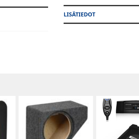
LISÄTIEDOT
 WVGA
ksityiskohtaisen
i käytit
a käyttö on
sen auton