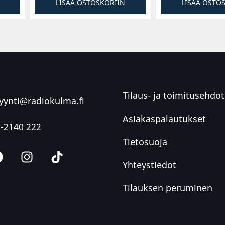
LISÄÄ OSTOSKORIIN
LISÄÄ OSTO
Tilaus- ja toimitusehdot
ynti@radiokulma.fi
Asiakaspalautukset
-2140 222
Tietosuoja
Yhteystiedot
Tilauksen peruminen