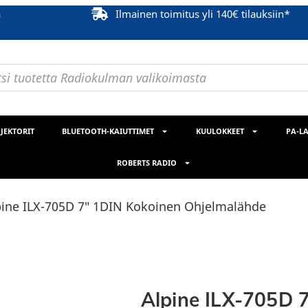
ä
Ilmainen toimitus yli 140€ tilauksiin*
JEKTORIT
BLUETOOTH-KAIUTTIMET
KUULOKKEET
PA-LA
ROBERTS RADIO
pine ILX-705D 7″ 1DIN Kokoinen Ohjelmalähde
Alpine ILX-705D 