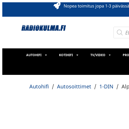
Nopea toimitus jopa 1-3 päiväss
AUTOHIFI
KOTIHIFI
TV/VIDEO
PRO
Autohifi
/
Autosoittimet
/
1-DIN
/
Al