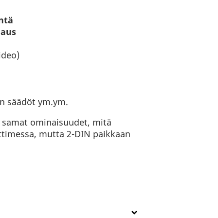
ntä
jaus
ideo)
bin säädöt ym.ym.
ki samat ominaisuudet, mitä
ttimessa, mutta 2-DIN paikkaan