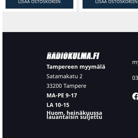
LISÄÄ OSTOSKORIIN
LISÄÄ OSTOSKORIIN
my
Tampereen myymälä
Satamakatu 2
03
33200 Tampere
MA-PE 9-17
LA 10-15
Huom. heinäkuussa
lauantaisin suljettu