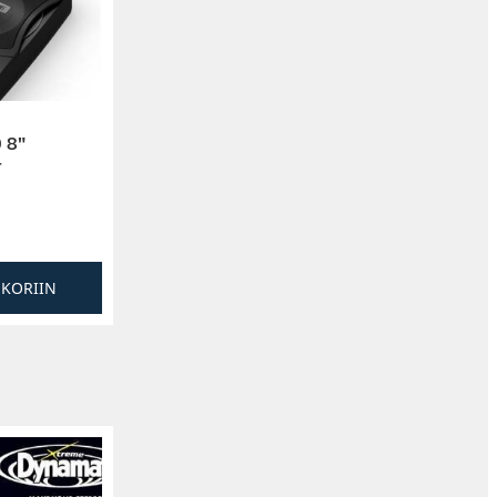
 8″
r
SKORIIN