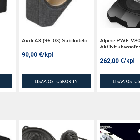
Audi A3 (96-03) Subikotelo
Alpine PWE-V80
Aktiivisubwoofe
90,00
€
/kpl
262,00
€
/kpl
LISÄÄ OSTOSKORIIN
LISÄÄ OSTO