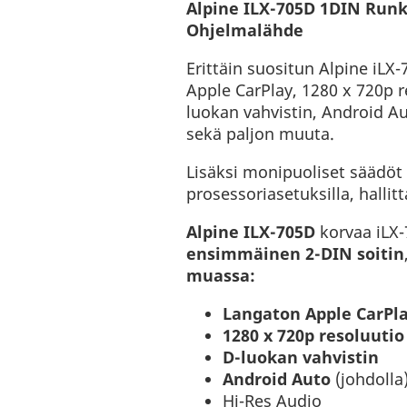
Alpine ILX-705D 1DIN Runk
Ohjelmalähde
Erittäin suositun Alpine iLX-
Apple CarPlay, 1280 x 720p r
luokan vahvistin, Android A
sekä paljon muuta.
Lisäksi monipuoliset säädöt 
prosessoriasetuksilla, halli
Alpine ILX-705D
korvaa iLX-
ensimmäinen 2-DIN soitin
muassa:
Langaton Apple CarPl
1280 x 720p resoluutio
D-luokan vahvistin
Android Auto
(johdolla
Hi-Res Audio