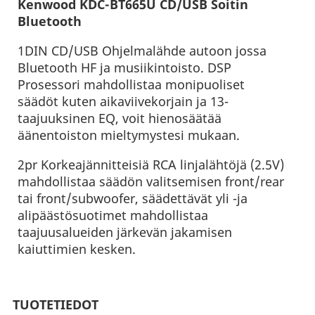
Kenwood KDC-BT665U CD/USB Soitin
Bluetooth
1DIN CD/USB Ohjelmalähde autoon jossa
Bluetooth HF ja musiikintoisto. DSP
Prosessori mahdollistaa monipuoliset
säädöt kuten aikaviivekorjain ja 13-
taajuuksinen EQ, voit hienosäätää
äänentoiston mieltymystesi mukaan.
2pr Korkeajännitteisiä RCA linjalähtöjä (2.5V)
mahdollistaa säädön valitsemisen front/rear
tai front/subwoofer, säädettävät yli -ja
alipäästösuotimet mahdollistaa
taajuusalueiden järkevän jakamisen
kaiuttimien kesken.
TUOTETIEDOT