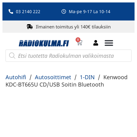
03 2140 222
Ma-pe 9-17 La 10-14
Ilmainen toimitus yli 140€ tilauksiin
0
Bluetooth-kaiuttimet
PA-laitteet ja karaoke
Roberts Radio
Autohifi
/
Autosoittimet
/
1-DIN
/
Kenwood
KDC-BT665U CD/USB Soitin Bluetooth