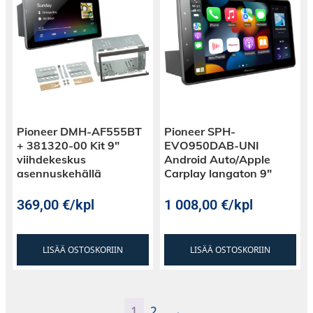
Pioneer DMH-AF555BT
Pioneer SPH-
+ 381320-00 Kit 9″
EVO950DAB-UNI
viihdekeskus
Android Auto/Apple
asennuskehällä
Carplay langaton 9″
369,00
€
/kpl
1 008,00
€
/kpl
LISÄÄ OSTOSKORIIN
LISÄÄ OSTOSKORIIN
1
2
→