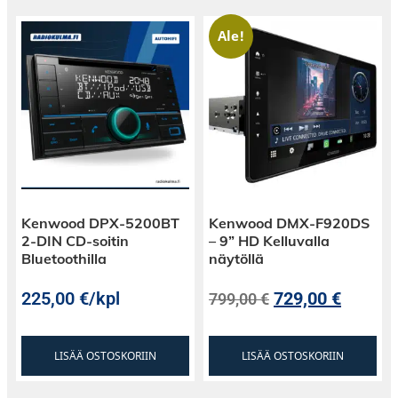
Ale!
Kenwood DPX-5200BT
Kenwood DMX-F920DS
2-DIN CD-soitin
– 9” HD Kelluvalla
Bluetoothilla
näytöllä
225,00
€
/kpl
729,00
€
799,00
€
LISÄÄ OSTOSKORIIN
LISÄÄ OSTOSKORIIN