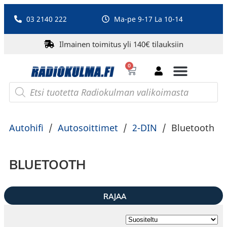
03 2140 222
Ma-pe 9-17 La 10-14
Ilmainen toimitus yli 140€ tilauksiin
0
Bluetooth-kaiuttimet
PA-laitteet ja karaoke
Roberts Radio
Autohifi
/
Autosoittimet
/
2-DIN
/
Bluetooth
BLUETOOTH
RAJAA