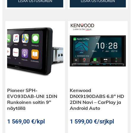
LISÄÄ OSTOSKORIIN
LISÄÄ OSTOSKORIIN
Pioneer SPH-
Kenwood
EVO93DAB-UNI 1DIN
DNX9190DABS 6.8″ HD
Runkoinen soitin 9″
2DIN Navi – CarPlay ja
näytöllä
Android Auto
1 569,00
€
/kpl
1 599,00
€
/srjkpl