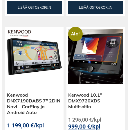
LISÄÄ OSTOSKORIIN
LISÄÄ OSTOSKORIIN
Ale!
Kenwood
Kenwood 10.1″
DNX7190DABS 7″ 2DIN
DMX9720XDS
Navi – CarPlay ja
Multisoitin
Android Auto
1 295,00
€
/kpl
1 199,00
€
/kpl
999,00
€
/kpl