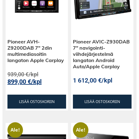
Pioneer AVH-
Pioneer AVIC-Z930DAB
Z9200DAB 7″ 2din
7″ navigointi-
multimediasoitin
viihdejärjestelmä
langaton Apple Carplay
langaton Android
Auto/Apple Carplay
939,00
€
/kpl
1 612,00
€
/kpl
899,00
€
/kpl
LISÄÄ OSTOSKORIIN
LISÄÄ OSTOSKORIIN
Ale!
Ale!