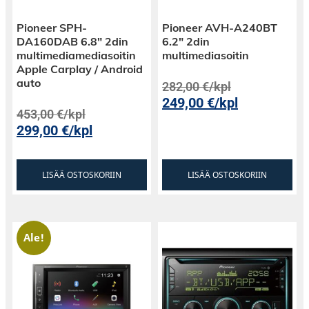
Pioneer SPH-
Pioneer AVH-A240BT
DA160DAB 6.8″ 2din
6.2″ 2din
multimediamediasoitin
multimediasoitin
Apple Carplay / Android
auto
282,00
€
/kpl
249,00
€
/kpl
453,00
€
/kpl
299,00
€
/kpl
LISÄÄ OSTOSKORIIN
LISÄÄ OSTOSKORIIN
Ale!