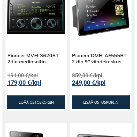
Pioneer MVH-S620BT
Pioneer DMH-AF555BT
2din mediasoitin
2 din 9″ viihdekeskus
191,00
€
/kpl
352,00
€
/kpl
179,00
€
/kpl
249,00
€
/kpl
LISÄÄ OSTOSKORIIN
LISÄÄ OSTOSKORIIN