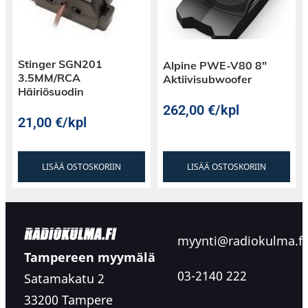
Stinger SGN201
Alpine PWE-V80 8″
3.5MM/RCA
Aktiivisubwoofer
Häiriösuodin
262,00
€
/kpl
21,00
€
/kpl
LISÄÄ OSTOSKORIIN
LISÄÄ OSTOSKORIIN
myynti@radiokulma.fi
Tampereen myymälä
03-2140 222
Satamakatu 2
33200 Tampere