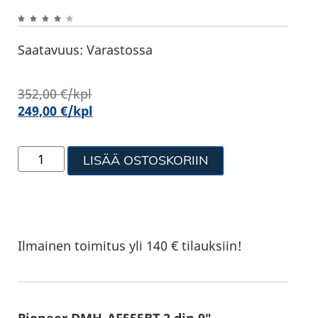
Saatavuus:
Varastossa
352,00
€
/kpl
249,00
€
/kpl
LISÄÄ OSTOSKORIIN
Ilmainen toimitus yli 140 € tilauksiin!
Pioneer DMH-AF555BT 2 din 9″