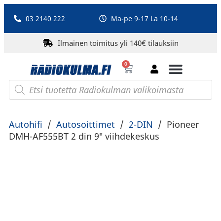
03 2140 222
Ma-pe 9-17 La 10-14
Ilmainen toimitus yli 140€ tilauksiin
0
Bluetooth-kaiuttimet
PA-laitteet ja karaoke
Roberts Radio
Autohifi
/
Autosoittimet
/
2-DIN
/
Pioneer
DMH-AF555BT 2 din 9″ viihdekeskus