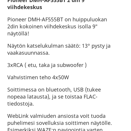
viihdekeskus
Pioneer DMH-AF555BT on huippuluokan
2din kokoinen viihdekeskus isolla 9″
näytöllä!
Näytön katselukulman säätö: 13° pysty ja
vaakasuunnassa.
3xRCA ( etu, taka ja subwoofer )
Vahvistimen teho 4x50W
Soittimessa on bluetooth, USB (tukee
nopeaa latausta), ja se toistaa FLAC-
tiedostoja.
WebLink valmiuden ansiosta voit tuoda
puhelimesi sovelluksia soittimen näytölle.
Esimerkiksi WAZE:n navigointia varten,