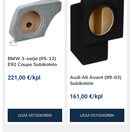
6,5″ midbassot
Kaiutinsarjan asentaminen ei vaadi mitään
BMW 3-sarja (05-12)
E92 Coupe Subikotelo
muokkauksia autoon tai auton rakenteisiin,
vaan kaikki komponentit sopivat 100% suoraan
221,00
€
/kpl
Audi A6 Avant (99-03)
alkuperäisten kaiuttimien tilalle ja alkuperäisiä
Subikotelo
liittimiä käyttäen.
6,5″ midbasso on
161,00
€
/kpl
paperimassakartiolla, butyylikumiripustuksella
ja tehokkaalla 85 x 17mm magneetilla. Nämä
takaavat suuren tehonkeston sekä 93dB:n
LISÄÄ OSTOSKORIIN
LISÄÄ OSTOSKORIIN
herkkyyden.