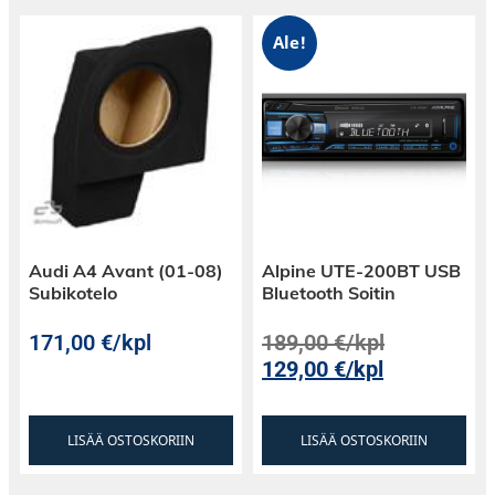
Ale!
Audi A4 Avant (01-08)
Alpine UTE-200BT USB
Subikotelo
Bluetooth Soitin
171,00
€
/kpl
189,00
€
/kpl
129,00
€
/kpl
20mm Diskantti
Diskanttina on 20mm
kupari/alumiinipuhekelalla varustettu
LISÄÄ OSTOSKORIIN
LISÄÄ OSTOSKORIIN
kangaskalottidiskantti neodyymimagneetilla,
joka sopii suoraan MB Sprinterin alkuperäisen