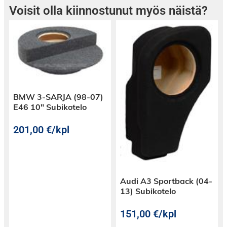
diskantin tilalle.
Voisit olla kiinnostunut myös näistä?
BMW 3-SARJA (98-07)
E46 10″ Subikotelo
201,00
€
/kpl
Audi A3 Sportback (04-
13) Subikotelo
Jakosuotimet
Erillissarjan jakosuotimet on integroitu
151,00
€
/kpl
diskanttikaiuttimien johtoihin.