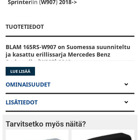
Sprinter
iin (
W907
)
2018->
TUOTETIEDOT
BLAM 165RS-W907 on Suomessa suunniteltu
ja kasattu erillissarja Mercedes Benz
Sprinteriin (W907) 2018->
Kaiutinsarjan lähtökohtana on ranskalaisen
LUE LISÄÄ
BLAM:n erittäin suosittu 6,5″ erillissarja
165RS
,
joka on modifioitu niin, että sarjalla voidaan
OMINAISUUDET
korvata Sprinterin alkuperäiset kaiuttimet
LISÄTIEDOT
Tarvitsetko myös näitä?