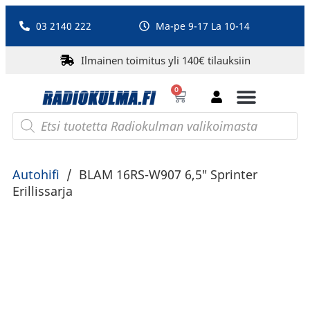
03 2140 222
Ma-pe 9-17 La 10-14
Ilmainen toimitus yli 140€ tilauksiin
0
Bluetooth-kaiuttimet
PA-laitteet ja karaoke
Roberts Radio
Autohifi
/
BLAM 16RS-W907 6,5″ Sprinter
Erillissarja