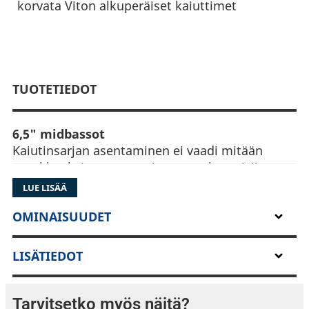
korvata Viton alkuperäiset kaiuttimet
TUOTETIEDOT
6,5" midbassot
Kaiutinsarjan asentaminen ei vaadi mitään
muokkauksia autoon tai auton rakenteisiin,
vaan kaikki komponentit sopivat 100% suoraan
LUE LISÄÄ
alkuperäisten kaiuttimien tilalle ja alkuperäisiä
liittimiä käyttäen.
OMINAISUUDET
6,5" midbasso on paperimassakartiolla,
butyylikumiripustuksella ja tehokkaalla 85 x
LISÄTIEDOT
17mm magneetilla. Nämä takaavat suuren
tehonkeston sekä 93dB:n herkkyyden.
Tarvitsetko myös näitä?