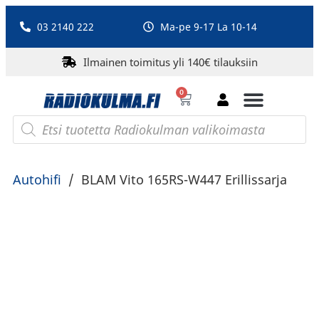
03 2140 222
Ma-pe 9-17 La 10-14
Ilmainen toimitus yli 140€ tilauksiin
0
Bluetooth-kaiuttimet
PA-laitteet ja karaoke
Roberts Radio
Autohifi
/
BLAM Vito 165RS-W447 Erillissarja