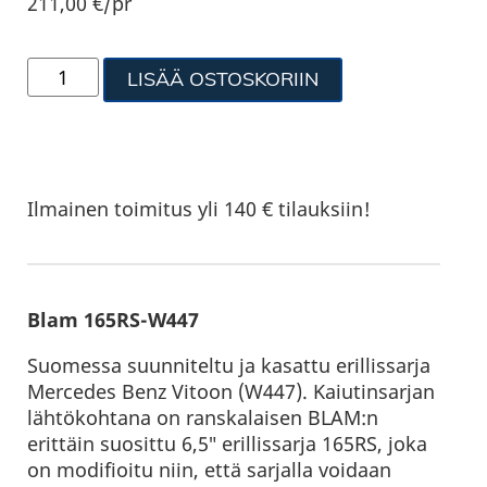
211,00
€
/pr
LISÄÄ OSTOSKORIIN
Ilmainen toimitus yli 140 € tilauksiin!
Blam 165RS-W447
Suomessa suunniteltu ja kasattu erillissarja
Mercedes Benz Vitoon (W447). Kaiutinsarjan
lähtökohtana on ranskalaisen BLAM:n
erittäin suosittu 6,5″ erillissarja 165RS, joka
on modifioitu niin, että sarjalla voidaan