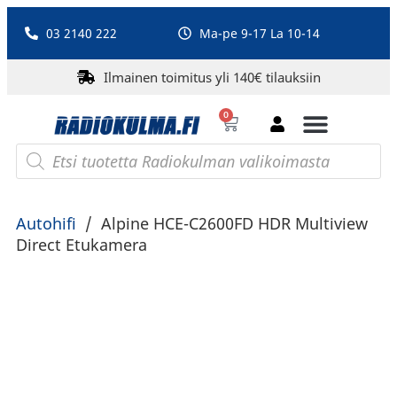
03 2140 222
Ma-pe 9-17 La 10-14
Ilmainen toimitus yli 140€ tilauksiin
0
Bluetooth-kaiuttimet
PA-laitteet ja karaoke
Roberts Radio
Autohifi
/
Alpine HCE-C2600FD HDR Multiview
Direct Etukamera