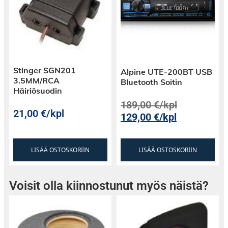
Stinger SGN201
Alpine UTE-200BT USB
3.5MM/RCA
Bluetooth Soitin
Häiriösuodin
189,00
€
/kpl
21,00
€
/kpl
129,00
€
/kpl
LISÄÄ OSTOSKORIIN
LISÄÄ OSTOSKORIIN
Voisit olla kiinnostunut myös näistä?