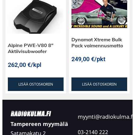
Dynamat Xtreme Bulk
Alpine PWE-V80 8″
Pack vaimennusmatto
Aktiivisubwoofer
249,00
€
/pkt
262,00
€
/kpl
LISÄÄ OSTOSKORIIN
LISÄÄ OSTOSKORIIN
myynti@radiokulma.fi
Tampereen myymälä
03-2140 222
Satamakatu 2