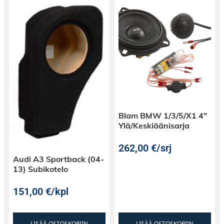
Blam BMW 1/3/5/X1 4″
Ylä/Keskiäänisarja
262,00
€
/srj
Audi A3 Sportback (04-
13) Subikotelo
151,00
€
/kpl
LISÄÄ OSTOSKORIIN
LISÄÄ OSTOSKORIIN