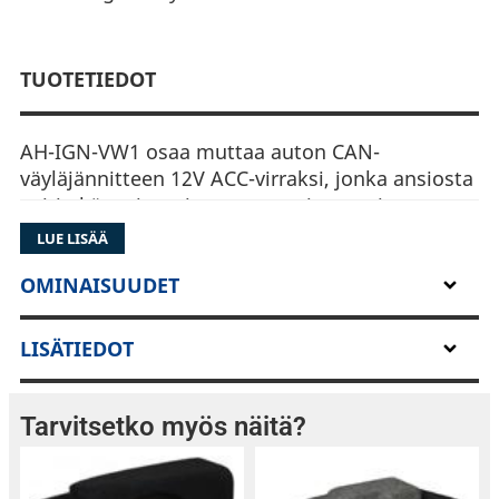
TUOTETIEDOT
AH-IGN-VW1 osaa muttaa auton CAN-
väyläjännitteen 12V ACC-virraksi, jonka ansiosta
soitin käynnistyy ja sammuu virta-avaimen
ohjaamana, kuten auton alkuperäinenkin soitin.
LUE LISÄÄ
AH-IGN-VW1 on Plug & Play asennettava, eikä
vaadi muokkauksia auton alkuperäisiin
OMINAISUUDET
johdotuksiin. Quadlock-liitin sopii auton
Quadlock-liittimeen ja ISO-liittimet yhdistetään
LISÄTIEDOT
jälkiasennussoittimeen.
Tarvitsetko myös näitä?
VAG-konsernin autot vaativat usein