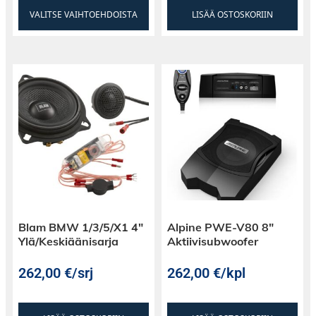
VALITSE VAIHTOEHDOISTA
LISÄÄ OSTOSKORIIN
Blam BMW 1/3/5/X1 4″
Alpine PWE-V80 8″
Ylä/Keskiäänisarja
Aktiivisubwoofer
262,00
€
/srj
262,00
€
/kpl