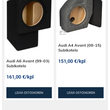
antenniadapterin, 12V herätteellä. AH-IGN-
VW1:ssä on avoin sininen johto, josta saat
antenniadapterin vaatiman herätteen. Mikäli et
kytke sinistä johtoa, muista suojata johto
huolellisesti.
Audi A4 Avant (08-15)
Subikotelo
151,00
€
/kpl
Audi A6 Avant (99-03)
Subikotelo
161,00
€
/kpl
LISÄÄ OSTOSKORIIN
LISÄÄ OSTOSKORIIN