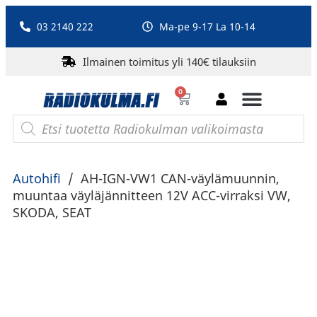
03 2140 222
Ma-pe 9-17 La 10-14
Ilmainen toimitus yli 140€ tilauksiin
0
Bluetooth-kaiuttimet
PA-laitteet ja karaoke
Roberts Radio
Autohifi
/
AH-IGN-VW1 CAN-väylämuunnin,
muuntaa väyläjännitteen 12V ACC-virraksi VW,
SKODA, SEAT