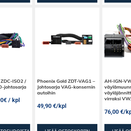
 ZDC-ISO2 /
Phoenix Gold ZDT-VAG1 –
AH-IGN-VW
-johtosarja
Johtosarja VAG-konsernin
väylämuunn
autoihin
väyläjänni
virraksi V
0€ / kpl
49,90
€
/kpl
76,00
€
/kp