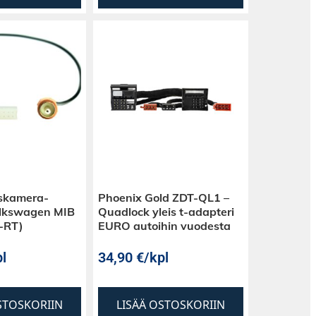
skamera-
Phoenix Gold ZDT-QL1 –
olkswagen MIB
Quadlock yleis t-adapteri
-RT)
EURO autoihin vuodesta
l
34,90
€
/kpl
STOSKORIIN
LISÄÄ OSTOSKORIIN