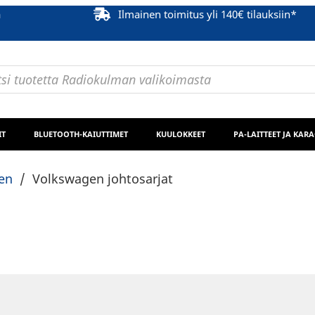
ä
Ilmainen toimitus yli 140€ tilauksiin*
IT
BLUETOOTH-KAIUTTIMET
KUULOKKEET
PA-LAITTEET JA KAR
en
/
Volkswagen johtosarjat