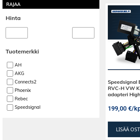
RAJAA
Hinta
Tuotemerkki
AH
AKG
Speedsignal
Connects2
RVC-H VW K
Phoenix
adapteri Hig
Rebec
Speedsignal
199,00
€
/kp
LISÄÄ OS