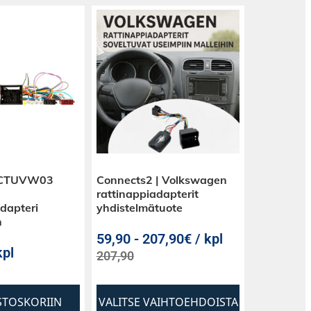
 CTUVW03
Connects2 | Volkswagen
rattinappiadapterit
dapteri
yhdistelmätuote
n
59,90
-
207,90€ / kpl
kpl
207,90
STOSKORIIN
VALITSE VAIHTOEHDOISTA