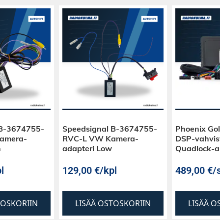
 B-3674755-
Speedsignal B-3674755-
Phoenix Go
amera-
RVC-L VW Kamera-
DSP-vahvist
h
adapteri Low
Quadlock-a
l
129,00
€
/kpl
489,00
€
/s
TOSKORIIN
LISÄÄ OSTOSKORIIN
LISÄÄ O