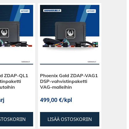
ld ZDAP-QL1
Phoenix Gold ZDAP-VAG1
inpaketti
DSP-vahvistinpaketti
utoihin
VAG-malleihin
rj
499,00
€
/kpl
STOSKORIIN
LISÄÄ OSTOSKORIIN