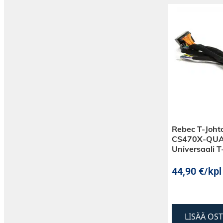
Rebec T-Joht
CS470X-QU
Universaali T
44,90
€
/kpl
LISÄÄ OS