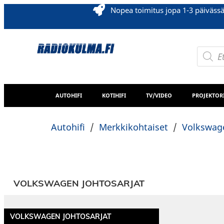
Nopea toimitus jopa 1-3 päiväss
AUTOHIFI
KOTIHIFI
TV/VIDEO
PROJEKTOR
Autohifi
/
Merkkikohtaiset
/
Volkswag
VOLKSWAGEN JOHTOSARJAT
VOLKSWAGEN JOHTOSARJAT