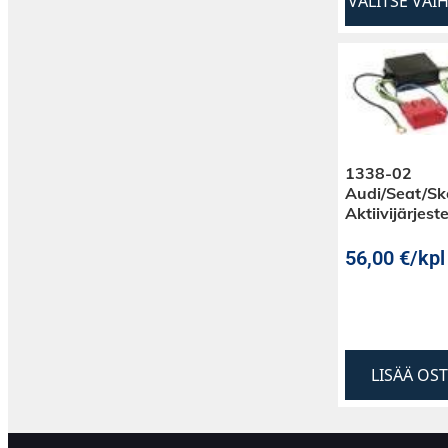
VALITSE VAI
1338-02
Audi/Seat/S
Aktiivijärjest
56,00
€
/kpl
LISÄÄ OS