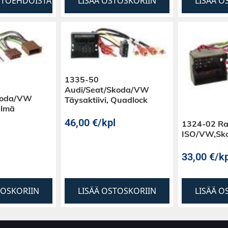
HTOEHDOISTA
LISÄÄ OSTOSKORIIN
LISÄÄ O
1335-50
Audi/Seat/Skoda/VW
koda/VW
Täysaktiivi, Quadlock
elmä
46,00
€
/kpl
1324-02 Ra
ISO/VW,Sko
33,00
€
/kp
TOSKORIIN
LISÄÄ OSTOSKORIIN
LISÄÄ O