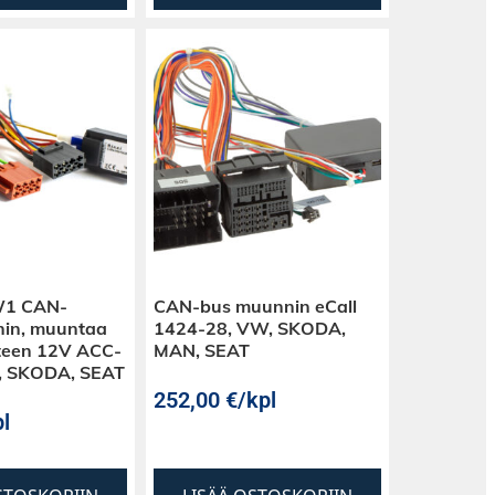
1 CAN-
CAN-bus muunnin eCall
in, muuntaa
1424-28, VW, SKODA,
tteen 12V ACC-
MAN, SEAT
W, SKODA, SEAT
252,00
€
/kpl
l