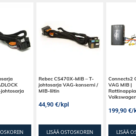
osarja
Rebec CS470X-MIB – T-
Connects2
ADLOCK
johtosarja VAG-konserni /
VAG MIB |
-johtosarja
MIB-liitin
Rattinappia
Volkswage
44,90
€
/kpl
199,90
€
/
TOSKORIIN
LISÄÄ OSTOSKORIIN
LISÄÄ O