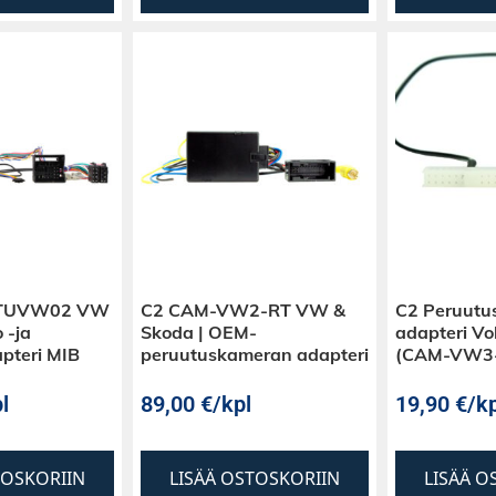
CTUVW02 VW
C2 CAM-VW2-RT VW &
C2 Peruutu
 -ja
Skoda | OEM-
adapteri V
apteri MIB
peruutuskameran adapteri
(CAM-VW3
l
89,00
€
/kpl
19,90
€
/kp
TOSKORIIN
LISÄÄ OSTOSKORIIN
LISÄÄ O