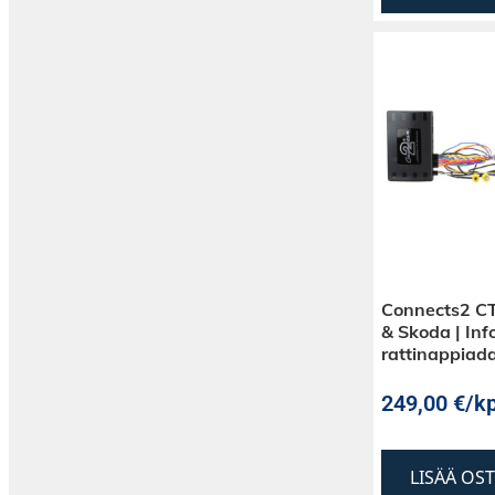
Connects2 
& Skoda | Info
rattinappiad
249,00
€
/kp
LISÄÄ OS