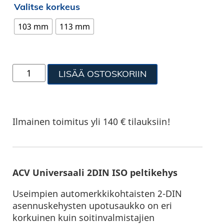
Valitse korkeus
103 mm
113 mm
LISÄÄ OSTOSKORIIN
Ilmainen toimitus yli 140 € tilauksiin!
ACV Universaali 2DIN ISO peltikehys
Useimpien automerkkikohtaisten 2-DIN
asennuskehysten upotusaukko on eri
korkuinen kuin soitinvalmistajien