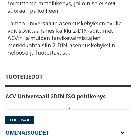
toimittama metallikehys, jolloin se ei sovi
suoraan paikoilleen.
Tämän universaalin asennuskehyksen avulla
voit sovittaa lähes kaikki 2-DIN-soittimet
ACV:n ja muiden tarvikevalmistajien
merkkikohtaisiin 2-DIN-asennuskehyksiin
helposti ja luotettavasti.
TUOTETIEDOT
ACV Universaali 2DIN ISO peltikehys
2-DIN Tarvikesoittimien (pioneer, kenwood,
alpine tms.) mitoitus eroaa asennustarvikkeiden
LUE LISÄÄ
valmistajien mitoituksesta, joten tarvitset
tämän peltikehyssarjan sovittaaksesi soittimesi
OMINAISUUDET