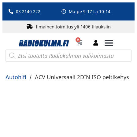
03 2140 222
Ma-pe 9-17 La 10-14
Ilmainen toimitus yli 140€ tilauksiin
0
Bluetooth-kaiuttimet
PA-laitteet ja karaoke
Roberts Radio
Autohifi
/
ACV Universaali 2DIN ISO peltikehys