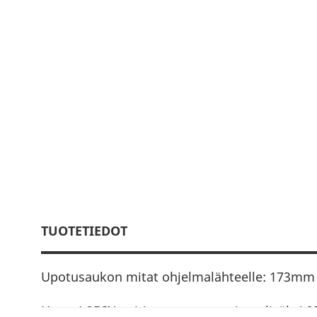
TUOTETIEDOT
Upotusaukon mitat ohjelmalähteelle: 173m
Huom! 2DIN soitinta varten tarvitset lisäksi 