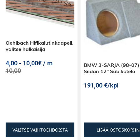
Oehlbach Hifikaiutinkaapeli,
valitse halkaisija
4,00
-
10,00€ / m
BMW 3-SARJA (98-07)
10,00
Sedan 12″ Subikotelo
191,00
€
/kpl
VALITSE VAIHTOEHDOISTA
LISÄÄ OSTOSKORIIN