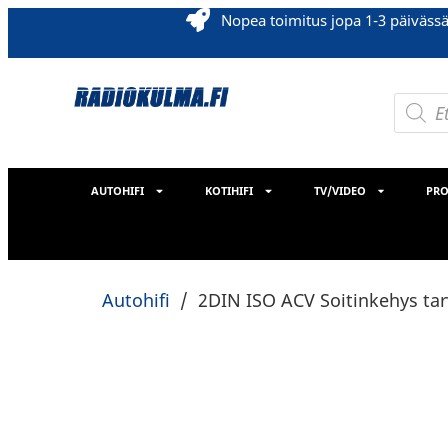
Nopea toimitus jopa 1-3 päiväss
AUTOHIFI
KOTIHIFI
TV/VIDEO
PRO
Autohifi
/
2DIN ISO ACV Soitinkehys tar