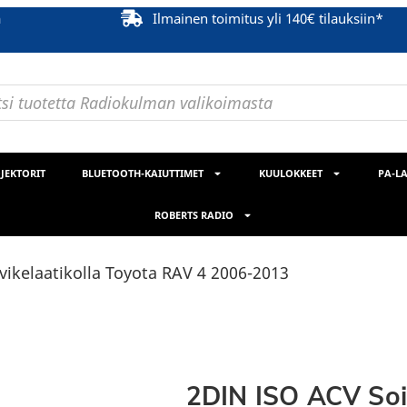
ä
Ilmainen toimitus yli 140€ tilauksiin*
JEKTORIT
BLUETOOTH-KAIUTTIMET
KUULOKKEET
PA-LA
ROBERTS RADIO
vikelaatikolla Toyota RAV 4 2006-2013
2DIN ISO ACV Soi