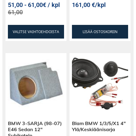
51,00
-
61,00€ / kpl
161,00
€
/kpl
61,00
VALITSE VAIHTOEHDOISTA
LISÄÄ OSTOSKORIIN
BMW 3-SARJA (98-07)
Blam BMW 1/3/5/X1 4″
E46 Sedan 12″
Ylä/Keskiäänisarja
Subikotelo