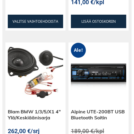
141,00
€
/kpl
VALITSE VAIHTOEHDOISTA
LISÄÄ OSTOSKORIIN
Ale!
Blam BMW 1/3/5/X1 4″
Alpine UTE-200BT USB
Ylä/Keskiäänisarja
Bluetooth Soitin
262,00
€
/srj
189,00
€
/kpl