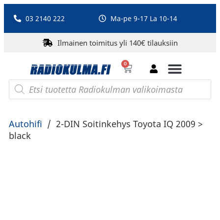
03 2140 222
Ma-pe 9-17 La 10-14
Ilmainen toimitus yli 140€ tilauksiin
0
Bluetooth-kaiuttimet
PA-laitteet ja karaoke
Roberts Radio
Autohifi
/
2-DIN Soitinkehys Toyota IQ 2009 >
black