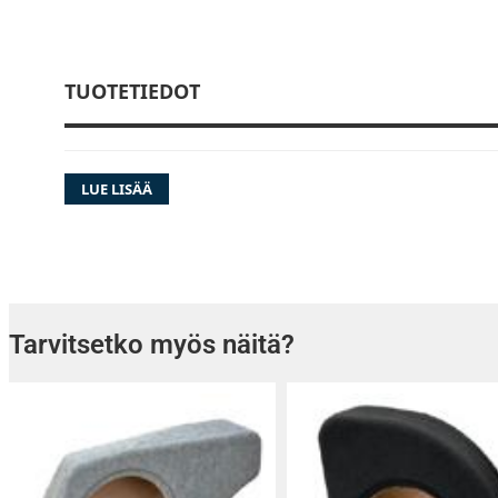
TUOTETIEDOT
LUE LISÄÄ
Tarvitsetko myös näitä?