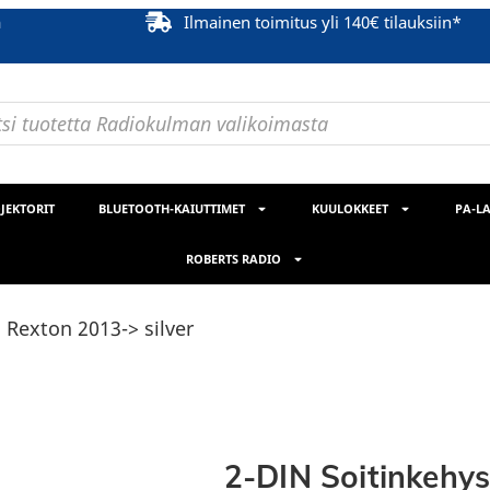
ä
Ilmainen toimitus yli 140€ tilauksiin*
JEKTORIT
BLUETOOTH-KAIUTTIMET
KUULOKKEET
PA-LA
ROBERTS RADIO
Rexton 2013-> silver
2-DIN Soitinkehy