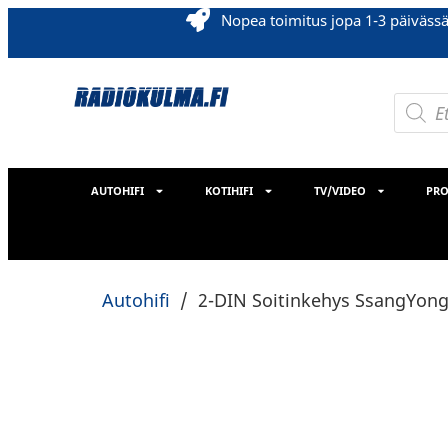
Nopea toimitus jopa 1-3 päiväss
AUTOHIFI
KOTIHIFI
TV/VIDEO
PRO
Autohifi
/
2-DIN Soitinkehys SsangYong 