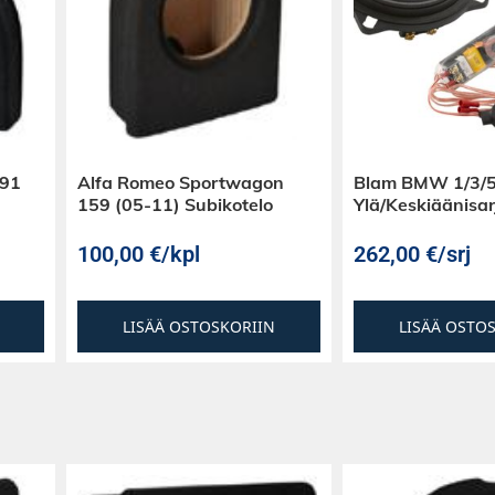
E91
Alfa Romeo Sportwagon
Blam BMW 1/3/5
159 (05-11) Subikotelo
Ylä/Keskiäänisar
100,00
€
/kpl
262,00
€
/srj
LISÄÄ OSTOSKORIIN
LISÄÄ OSTO