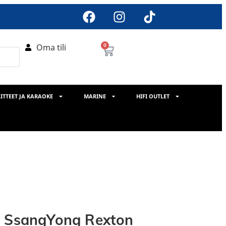
Oma tili
0
ITTEET JA KARAOKE
MARINE
HIFI OUTLET
s SsangYong Rexton