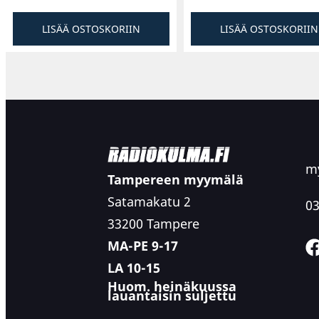
LISÄÄ OSTOSKORIIN
LISÄÄ OSTOSKORIIN
my
Tampereen myymälä
Satamakatu 2
03
33200 Tampere
MA-PE 9-17
LA 10-15
Huom. heinäkuussa
lauantaisin suljettu