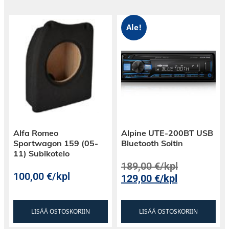
Ale!
Alfa Romeo
Alpine UTE-200BT USB
Sportwagon 159 (05-
Bluetooth Soitin
11) Subikotelo
189,00
€
/kpl
100,00
€
/kpl
129,00
€
/kpl
LISÄÄ OSTOSKORIIN
LISÄÄ OSTOSKORIIN