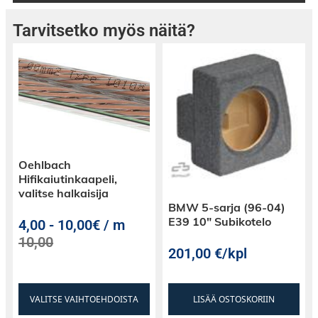
Tarvitsetko myös näitä?
Oehlbach
Hifikaiutinkaapeli,
valitse halkaisija
BMW 5-sarja (96-04)
E39 10″ Subikotelo
4,00
-
10,00€ / m
10,00
201,00
€
/kpl
VALITSE VAIHTOEHDOISTA
LISÄÄ OSTOSKORIIN