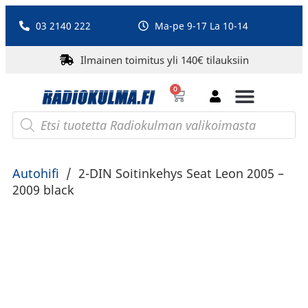
03 2140 222
Ma-pe 9-17 La 10-14
Ilmainen toimitus yli 140€ tilauksiin
0
Bluetooth-kaiuttimet
PA-laitteet ja karaoke
Roberts Radio
Autohifi
/
2-DIN Soitinkehys Seat Leon 2005 –
2009 black