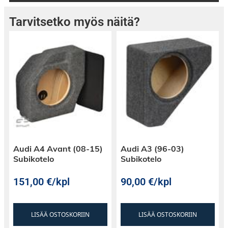
Tarvitsetko myös näitä?
Audi A4 Avant (08-15)
Audi A3 (96-03)
Subikotelo
Subikotelo
151,00
€
/kpl
90,00
€
/kpl
LISÄÄ OSTOSKORIIN
LISÄÄ OSTOSKORIIN