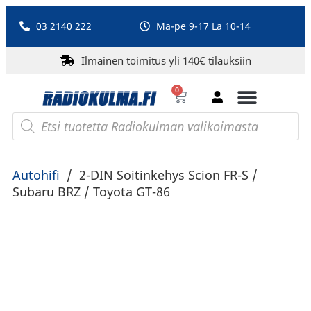
03 2140 222
Ma-pe 9-17 La 10-14
Ilmainen toimitus yli 140€ tilauksiin
0
Bluetooth-kaiuttimet
PA-laitteet ja karaoke
Roberts Radio
Autohifi
/
2-DIN Soitinkehys Scion FR-S /
Subaru BRZ / Toyota GT-86