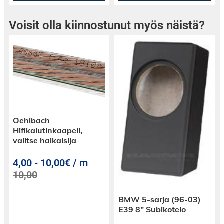
Voisit olla kiinnostunut myös näistä?
Oehlbach
Hifikaiutinkaapeli,
valitse halkaisija
4,00
-
10,00€ / m
10,00
BMW 5-sarja (96-03)
E39 8″ Subikotelo