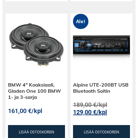
Ale!
BMW 4″ Koaksiaali,
Alpine UTE-200BT USB
Gladen One 100 BMW
Bluetooth Soitin
1- ja 3-sarja
189,00
€
/kpl
161,00
€
/kpl
129,00
€
/kpl
LISÄÄ OSTOSKORIIN
LISÄÄ OSTOSKORIIN