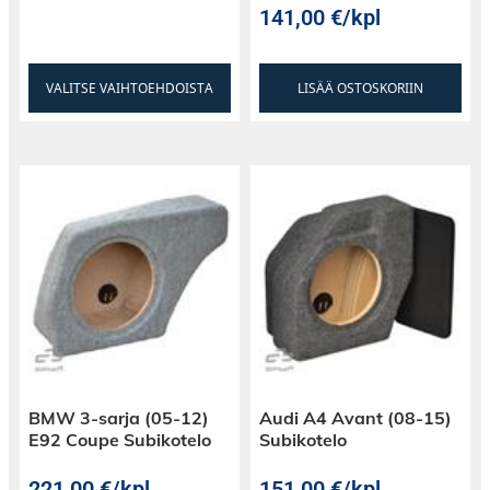
141,00
€
/kpl
VALITSE VAIHTOEHDOISTA
LISÄÄ OSTOSKORIIN
BMW 3-sarja (05-12)
Audi A4 Avant (08-15)
E92 Coupe Subikotelo
Subikotelo
221,00
€
/kpl
151,00
€
/kpl