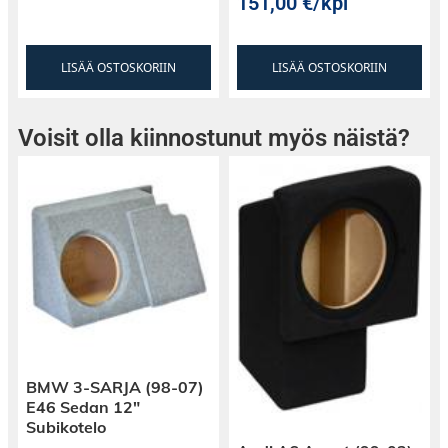
151,00
€
/kpl
LISÄÄ OSTOSKORIIN
LISÄÄ OSTOSKORIIN
Voisit olla kiinnostunut myös näistä?
BMW 3-SARJA (98-07)
E46 Sedan 12″
Subikotelo