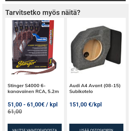
Tarvitsetko myös näitä?
Stinger S4000 6-
Audi A4 Avant (08-15)
kanavainen RCA, 5.2m
Subikotelo
51,00
-
61,00€ / kpl
151,00
€
/kpl
61,00
VALITSE VAIHTOEHDOISTA
LISÄÄ OSTOSKORIIN