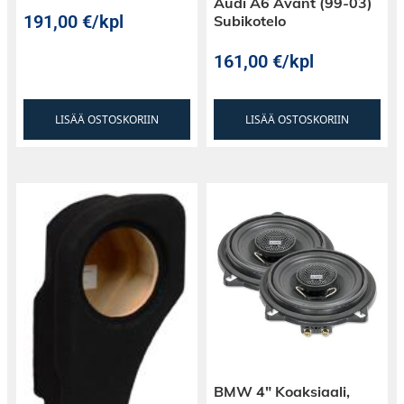
Audi A6 Avant (99-03)
191,00
€
/kpl
Subikotelo
161,00
€
/kpl
LISÄÄ OSTOSKORIIN
LISÄÄ OSTOSKORIIN
BMW 4″ Koaksiaali,