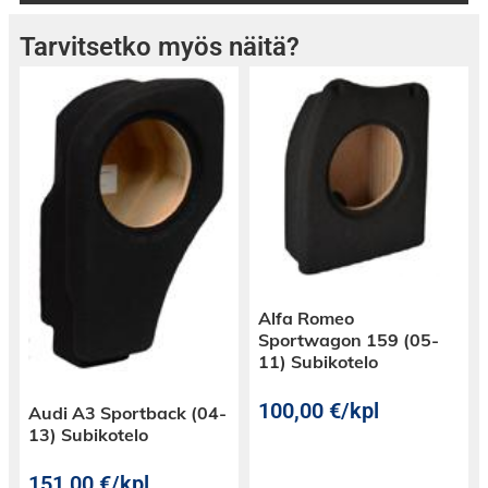
Tarvitsetko myös näitä?
Alfa Romeo
Sportwagon 159 (05-
11) Subikotelo
100,00
€
/kpl
Audi A3 Sportback (04-
13) Subikotelo
151,00
€
/kpl