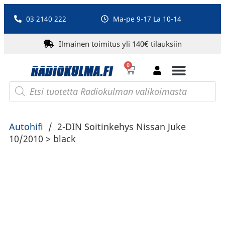
03 2140 222
Ma-pe 9-17 La 10-14
Ilmainen toimitus yli 140€ tilauksiin
0
Bluetooth-kaiuttimet
PA-laitteet ja karaoke
Roberts Radio
Autohifi
/
2-DIN Soitinkehys Nissan Juke
10/2010 > black