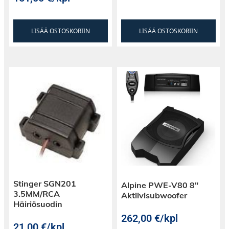
LISÄÄ OSTOSKORIIN
LISÄÄ OSTOSKORIIN
Stinger SGN201
Alpine PWE-V80 8″
3.5MM/RCA
Aktiivisubwoofer
Häiriösuodin
262,00
€
/kpl
21,00
€
/kpl