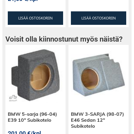
LISÄÄ OSTOSKORIIN
LISÄÄ OSTOSKORIIN
Voisit olla kiinnostunut myös näistä?
BMW 5-sarja (96-04)
BMW 3-SARJA (98-07)
E39 10″ Subikotelo
E46 Sedan 12″
Subikotelo
201,00
€
/kpl