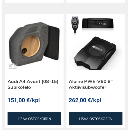
Audi A4 Avant (08-15)
Alpine PWE-V80 8″
Subikotelo
Aktiivisubwoofer
151,00
€
/kpl
262,00
€
/kpl
LISÄÄ OSTOSKORIIN
LISÄÄ OSTOSKORIIN