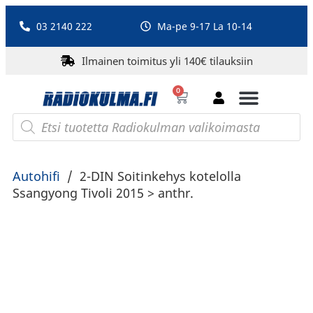
03 2140 222
Ma-pe 9-17 La 10-14
Ilmainen toimitus yli 140€ tilauksiin
0
Bluetooth-kaiuttimet
PA-laitteet ja karaoke
Roberts Radio
Autohifi
/
2-DIN Soitinkehys kotelolla
Ssangyong Tivoli 2015 > anthr.