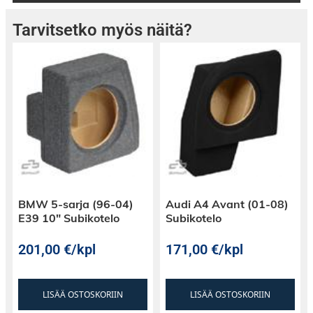
Tarvitsetko myös näitä?
BMW 5-sarja (96-04)
Audi A4 Avant (01-08)
E39 10″ Subikotelo
Subikotelo
201,00
€
/kpl
171,00
€
/kpl
LISÄÄ OSTOSKORIIN
LISÄÄ OSTOSKORIIN