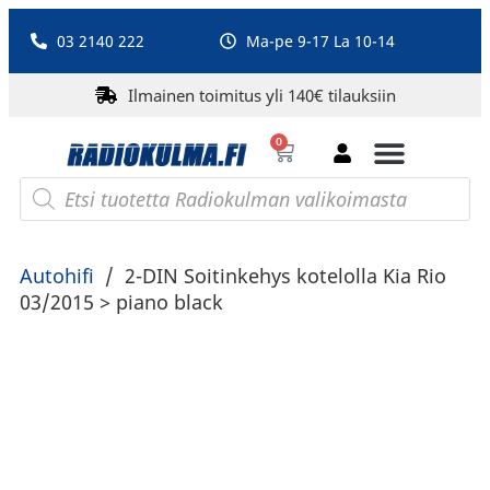
03 2140 222
Ma-pe 9-17 La 10-14
Ilmainen toimitus yli 140€ tilauksiin
0
Bluetooth-kaiuttimet
PA-laitteet ja karaoke
Roberts Radio
Autohifi
/
2-DIN Soitinkehys kotelolla Kia Rio
03/2015 > piano black