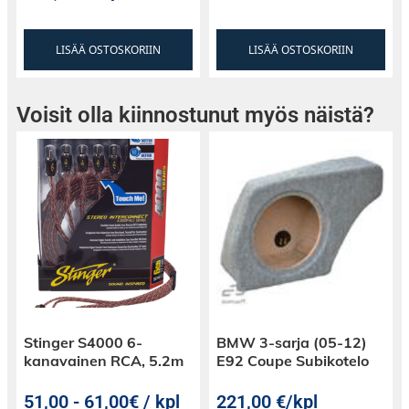
LISÄÄ OSTOSKORIIN
LISÄÄ OSTOSKORIIN
Voisit olla kiinnostunut myös näistä?
Stinger S4000 6-
BMW 3-sarja (05-12)
kanavainen RCA, 5.2m
E92 Coupe Subikotelo
51,00
-
61,00€ / kpl
221,00
€
/kpl