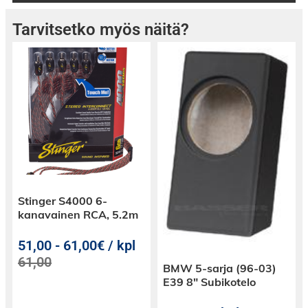
Tarvitsetko myös näitä?
Stinger S4000 6-
kanavainen RCA, 5.2m
51,00
-
61,00€ / kpl
61,00
BMW 5-sarja (96-03)
E39 8″ Subikotelo