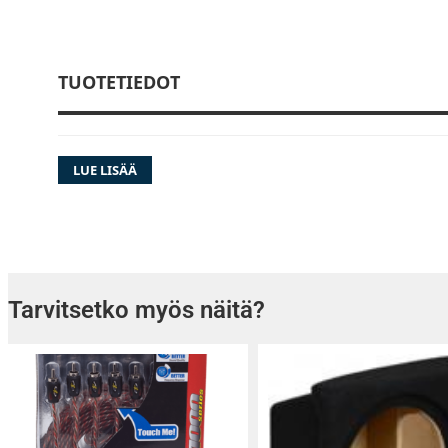
TUOTETIEDOT
LUE LISÄÄ
Tarvitsetko myös näitä?