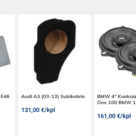
 E46
Audi A3 (03-13) Subikotelo
BMW 4″ Koaksiaa
One 100 BMW 1- 
131,00
€
/kpl
161,00
€
/kpl