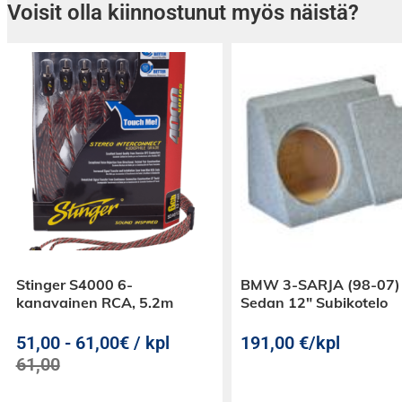
Voisit olla kiinnostunut myös näistä?
Stinger S4000 6-
BMW 3-SARJA (98-07)
kanavainen RCA, 5.2m
Sedan 12″ Subikotelo
51,00
-
61,00€ / kpl
191,00
€
/kpl
61,00