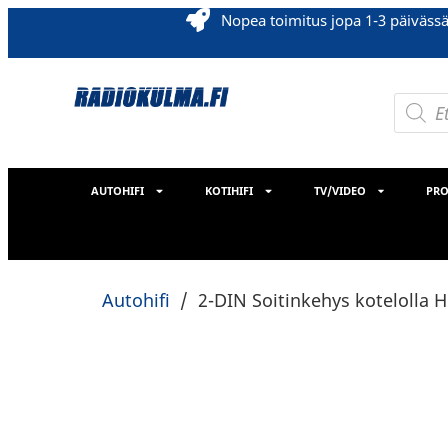
Nopea toimitus jopa 1-3 päiväss
AUTOHIFI
KOTIHIFI
TV/VIDEO
PRO
Autohifi
/
2-DIN Soitinkehys kotelolla H