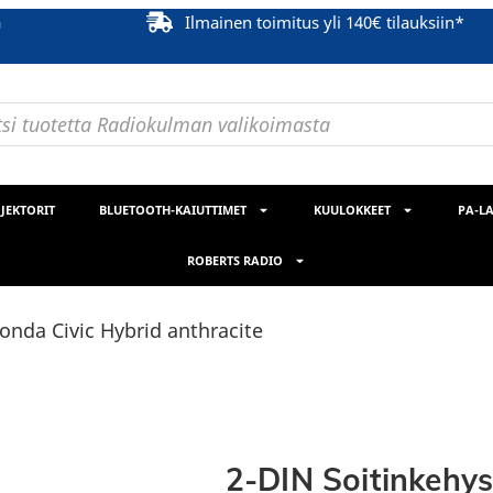
ä
Ilmainen toimitus yli 140€ tilauksiin*
JEKTORIT
BLUETOOTH-KAIUTTIMET
KUULOKKEET
PA-LA
ROBERTS RADIO
onda Civic Hybrid anthracite
2-DIN Soitinkehys