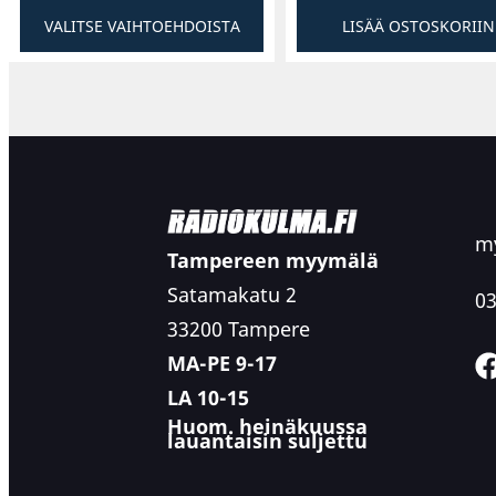
VALITSE VAIHTOEHDOISTA
LISÄÄ OSTOSKORIIN
my
Tampereen myymälä
Satamakatu 2
03
33200 Tampere
MA-PE 9-17
LA 10-15
Huom. heinäkuussa
lauantaisin suljettu