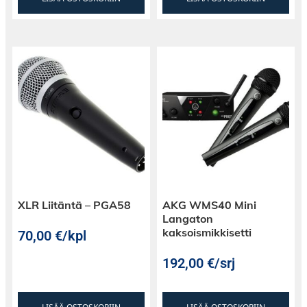
XLR Liitäntä – PGA58
AKG WMS40 Mini
Langaton
kaksoismikkisetti
70,00
€
/kpl
192,00
€
/srj