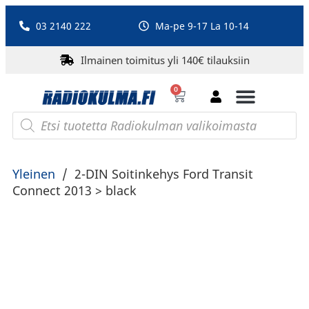
03 2140 222
Ma-pe 9-17 La 10-14
Ilmainen toimitus yli 140€ tilauksiin
0
Bluetooth-kaiuttimet
PA-laitteet ja karaoke
Roberts Radio
Yleinen
/
2-DIN Soitinkehys Ford Transit
Connect 2013 > black